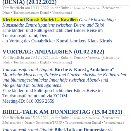
(DÉNIA) (20.12.2022)
Veröffentlicht am 19.11.2022, in der Rubrik:
•
(Stichworte:
Termine
Vorschau
•
•
)
Dénia
Tourismuspfarramt Digital
Veranstaltung
Kirche und Kunst: Madrid – Kastilien
Geschichtsträchtige
Kunststädte Zentralspaniens zwischen Duero und Tajo
!
Eine länder- und kulturgeschichtlicher Bilder-Reise im
Tourismuspfarramt, Dénia
ein Vortrag des Osnabrücker Kunsthistorikers Klaus Kirmis
VORTRAG: ANDALUSIEN (01.02.2022)
Veröffentlicht am 29.12.2021, in der Rubrik:
•
(Stichworte:
Termine
Vorschau
•
•
)
Dénia
Tourismuspfarramt Digital
Veranstaltung
Tourismuspfarramt Digital
:
Kirche & Kunst
Andalusien
Maurische Moscheen, Paläste und Gärten, christliche Kathedralen
und blumengeschmückte Innenhöfe zwischen Abend- und
Morgenland im Süden Spaniens
!
Eine länder- und kulturgeschichtlicher Bilder-Reise im
Tourismuspfarramt und via ZOOM.
Meeting-ID: 810 0396 2659
BIBEL-TALK AM DONNERSTAG (15.04.2021)
Veröffentlicht am 25.03.2021, in der Rubrik:
•
(Stichworte:
Termine
Vorschau
•
•
•
•
)
Bibelgespräch
Dénia
DonnerstagsTREFF
Tourismuspfarramt Digital
Veranstaltung
Tourismuspfarramt Digital
:
Bibel-Talk am Donnerstag
via