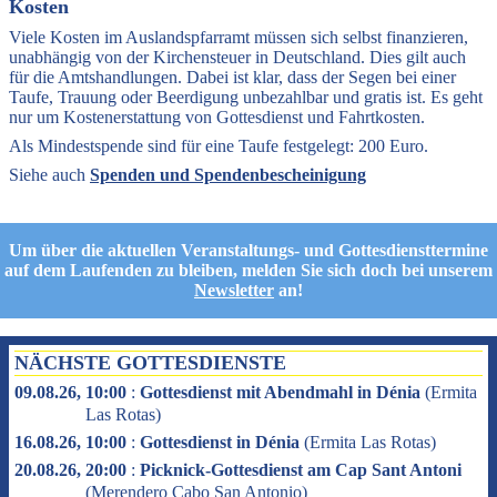
Kosten
Viele Kosten im Auslandspfarramt müssen sich selbst finanzieren,
unabhängig von der Kirchensteuer in Deutschland. Dies gilt auch
für die Amtshandlungen. Dabei ist klar, dass der Segen bei einer
Taufe, Trauung oder Beerdigung unbezahlbar und gratis ist. Es geht
nur um Kostenerstattung von Gottesdienst und Fahrtkosten.
Als Mindestspende sind für eine Taufe festgelegt: 200 Euro.
Siehe auch
Spenden und Spendenbescheinigung
Um über die aktuellen Veranstaltungs- und Gottesdiensttermine
auf dem Laufenden zu bleiben, melden Sie sich doch bei unserem
Newsletter
an!
NÄCHSTE GOTTESDIENSTE
09.08.26, 10:00
:
Gottesdienst mit Abendmahl in Dénia
(
Ermita
Las Rotas
)
16.08.26, 10:00
:
Gottesdienst in Dénia
(
Ermita Las Rotas
)
20.08.26, 20:00
:
Picknick-Gottesdienst am Cap Sant Antoni
(
Merendero Cabo San Antonio
)