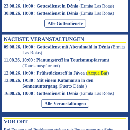
23.08.26, 10:00
:
Gottesdienst in Dénia
(
Ermita Las Rotas
)
30.08.26, 10:00
:
Gottesdienst in Dénia
(
Ermita Las Rotas
)
Alle Gottesdienste
NÄCHSTE VERANSTALTUNGEN
09.08.26, 10:00
:
Gottesdienst mit Abendmahl in Dénia
(
Ermita
Las Rotas
)
11.08.26, 10:00
:
Planungstreff im Tourismuspfarramt
(
Tourismuspfarramt
)
12.08.26, 10:00
:
Frühstückstreff in Jávea
(
Acqua Bar
)
13.08.26, 19:30
:
Mit einem Katamaran in den
Sonnenuntergang
(
Puerto Dénia
)
16.08.26, 10:00
:
Gottesdienst in Dénia
(
Ermita Las Rotas
)
Alle Veranstaltungen
VOR ORT
Bei Fragen und Problemen stehen wir Ihnen gerne zur Seite.