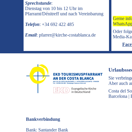
Sprechstunde
:
Dienstag von 10 bis 12 Uhr im
Pfarramt/Dénitreff und nach Vereinbarung
Gerne inf
WhatsApp
Telefon
: +34 692 422 485
Oder folge
Email
: pfarrer@kirche-costablanca.de
Media-Ka
Face
Urlaubsse
Sie verbring
Aber auch an
Costa del So
Barcelona
|
Bankverbindung
Bank: Santander Bank