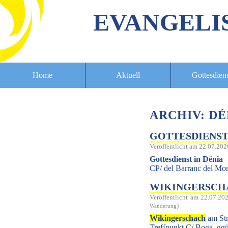
EVANGELI
Home
Aktuell
Gottesdien
ARCHIV: DÉ
GOTTESDIENST I
Veröffentlicht am 22.07.202
Gottesdienst in Dénia
CP/ del Barranc del Mo
WIKINGERSCHAC
Veröffentlicht am 22.07.20
)
Wanderung
Wikingerschach
am Str
Treffpunkt C/ Boga, gg