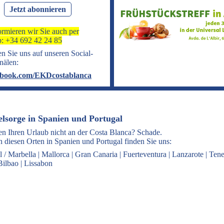
Jetzt abonnieren
ormieren wir Sie auch per
: +34 692 42 24 85
n Sie uns auf unseren Social-
nälen:
book.com/EKDcostablanca
elsorge in Spanien und Portugal
en Ihren Urlaub nicht an der Costa Blanca? Schade.
 diesen Orten in Spanien und Portugal finden Sie uns:
l / Marbella
|
Mallorca
|
Gran Canaria
|
Fuerteventura
|
Lanzarote
|
Tene
Bilbao
|
Lissabon