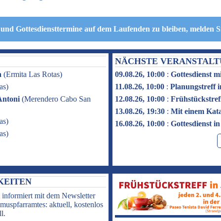
 und Gottesdiensttermine auf dem Laufenden zu bleiben, melden S
NÄCHSTE VERANSTAL
a
(
Ermita Las Rotas
)
09.08.26, 10:00
:
Gottesdienst m
as
)
11.08.26, 10:00
:
Planungstreff
Antoni
(
Merendero Cabo San
12.08.26, 10:00
:
Frühstückstref
13.08.26, 19:30
:
Mit einem Kat
as
)
16.08.26, 10:00
:
Gottesdienst i
as
)
KEITEN
 informiert mit dem Newsletter
muspfarramtes: aktuell, kostenlos
l.