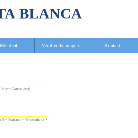
TA BLANCA
Mitarbeit
Veröffentlichungen
Kontakt
•
)
 Rotas
Gottesdienst
•
•
•
eff
Pfarramt
Veranstaltung