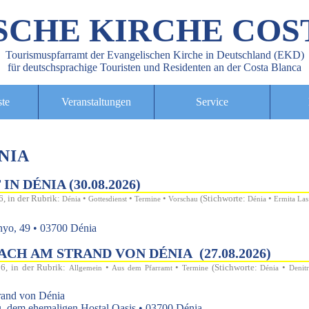
SCHE KIRCHE COS
Tourismuspfarramt der Evangelischen Kirche in Deutschland (EKD)
für deutschsprachige Touristen und Residenten an der Costa Blanca
ste
Veranstaltungen
Service
NIA
N DÉNIA (30.08.2026)
6, in der Rubrik:
•
•
•
(Stichworte:
•
Dénia
Gottesdienst
Termine
Vorschau
Dénia
Ermita Las
nyo, 49 • 03700 Dénia
H AM STRAND VON DÉNIA (27.08.2026)
26, in der Rubrik:
•
•
(Stichworte:
•
Allgemein
Aus dem Pfarramt
Termine
Dénia
Denitr
and von Dénia
ü. dem ehemaligen Hostal Oasis • 03700 Dénia