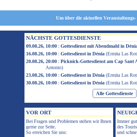
Um über die aktuellen Veranstaltungs-
NÄCHSTE GOTTESDIENSTE
09.08.26, 10:00
:
Gottesdienst mit Abendmahl in Déni
16.08.26, 10:00
:
Gottesdienst in Dénia
(
Ermita Las Rot
20.08.26, 20:00
:
Picknick-Gottesdienst am Cap Sant 
Antonio
)
23.08.26, 10:00
:
Gottesdienst in Dénia
(
Ermita Las Rot
30.08.26, 10:00
:
Gottesdienst in Dénia
(
Ermita Las Rot
Alle Gottesdienste
VOR ORT
NEUIG
Bei Fragen und Problemen stehen wir Ihnen
Immer gut
gerne zur Seite.
des Touris
So erreichen Sie uns:
und schnel