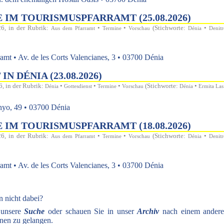
IM TOURISMUSPFARRAMT (25.08.2026)
26, in der Rubrik:
•
•
(Stichworte:
•
Aus dem Pfarramt
Termine
Vorschau
Dénia
Denitr
t • Av. de les Corts Valencianes, 3 • 03700 Dénia
N DÉNIA (23.08.2026)
6, in der Rubrik:
•
•
•
(Stichworte:
•
Dénia
Gottesdienst
Termine
Vorschau
Dénia
Ermita Las
nyo, 49 • 03700 Dénia
IM TOURISMUSPFARRAMT (18.08.2026)
26, in der Rubrik:
•
•
(Stichworte:
•
Aus dem Pfarramt
Termine
Vorschau
Dénia
Denitr
t • Av. de les Corts Valencianes, 3 • 03700 Dénia
n nicht dabei?
 unsere
Suche
oder schauen Sie in unser
Archiv
nach einem andere
nen zu gelangen.