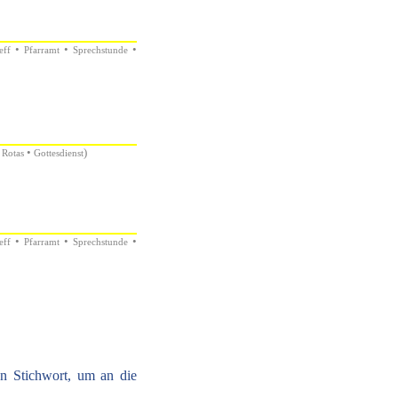
•
•
•
eff
Pfarramt
Sprechstunde
•
)
 Rotas
Gottesdienst
•
•
•
eff
Pfarramt
Sprechstunde
n Stichwort, um an die