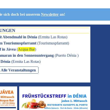
ie sich doch bei unserem
Newsletter
an!
TUNGEN
it Abendmahl in Dénia
(
Ermita Las Rotas
)
 im Tourismuspfarramt
(
Tourismuspfarramt
)
f in Jávea
(
Acqua Bar
)
amaran in den Sonnenuntergang
(
Puerto Dénia
)
n Dénia
(
Ermita Las Rotas
)
Alle Veranstaltungen