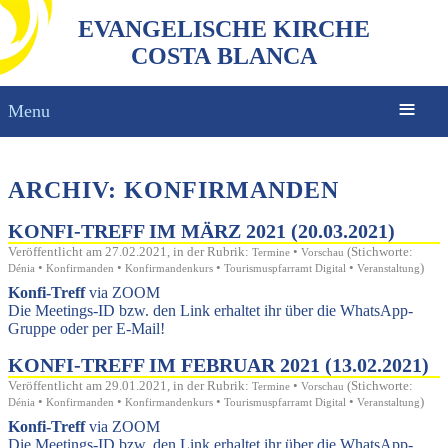
EVANGELISCHE KIRCHE
COSTA BLANCA
Menu
ARCHIV: KONFIRMANDEN
KONFI-TREFF IM MÄRZ 2021 (20.03.2021)
Veröffentlicht am 27.02.2021, in der Rubrik:
•
(Stichworte:
Termine
Vorschau
•
•
•
•
)
Dénia
Konfirmanden
Konfirmandenkurs
Tourismuspfarramt Digital
Veranstaltung
Konfi-Treff
via ZOOM
Die Meetings-ID bzw. den Link erhaltet ihr über die WhatsApp-
Gruppe oder per E-Mail!
KONFI-TREFF IM FEBRUAR 2021 (13.02.2021)
Veröffentlicht am 29.01.2021, in der Rubrik:
•
(Stichworte:
Termine
Vorschau
•
•
•
•
)
Dénia
Konfirmanden
Konfirmandenkurs
Tourismuspfarramt Digital
Veranstaltung
Konfi-Treff
via ZOOM
Die Meetings-ID bzw. den Link erhaltet ihr über die WhatsApp-