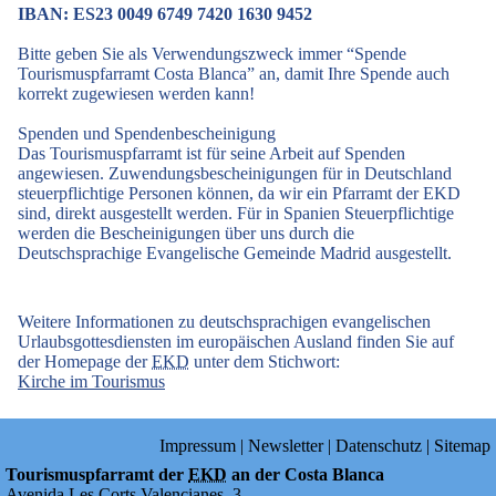
IBAN: ES23 0049 6749 7420 1630 9452
Bitte geben Sie als Verwendungszweck immer “Spende
Tourismuspfarramt Costa Blanca” an, damit Ihre Spende auch
korrekt zugewiesen werden kann!
Spenden und Spendenbescheinigung
Das Tourismuspfarramt ist für seine Arbeit auf Spenden
angewiesen. Zuwendungsbescheinigungen für in Deutschland
steuerpflichtige Personen können, da wir ein Pfarramt der EKD
sind, direkt ausgestellt werden. Für in Spanien Steuerpflichtige
werden die Bescheinigungen über uns durch die
Deutschsprachige Evangelische Gemeinde Madrid ausgestellt.
Weitere Informationen zu deutschsprachigen evangelischen
Urlaubsgottesdiensten im europäischen Ausland finden Sie auf
der Homepage der
EKD
unter dem Stichwort:
Kirche im Tourismus
Impressum
|
Newsletter
|
Datenschutz
|
Sitemap
Tourismuspfarramt der
EKD
an der Costa Blanca
Avenida Les Corts Valencianes, 3