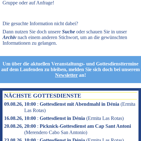
Gruppe oder auf Anfrage!
Die gesuchte Information nicht dabei?
Dann nutzen Sie doch unsere
Suche
oder schauen Sie in unser
Archiv
nach einem anderen Stichwort, um an die gewünschten
Informationen zu gelangen.
Um über die aktuellen Veranstaltungs- und Gottesdiensttermine
auf dem Laufenden zu bleiben, melden Sie sich doch bei unserem
Newsletter
an!
NÄCHSTE GOTTESDIENSTE
09.08.26, 10:00
:
Gottesdienst mit Abendmahl in Dénia
(
Ermita
Las Rotas
)
16.08.26, 10:00
:
Gottesdienst in Dénia
(
Ermita Las Rotas
)
20.08.26, 20:00
:
Picknick-Gottesdienst am Cap Sant Antoni
(
Merendero Cabo San Antonio
)
23.08.26, 10:00
:
Gottesdienst in Dénia
(
Ermita Las Rotas
)