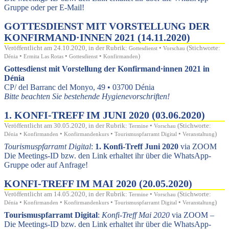
Gruppe oder per E-Mail!
GOTTESDIENST MIT VORSTELLUNG DER
KONFIRMAND·INNEN 2021 (14.11.2020)
Veröffentlicht am 24.10.2020, in der Rubrik:
•
(Stichworte:
Gottesdienst
Vorschau
•
•
•
)
Dénia
Ermita Las Rotas
Gottesdienst
Konfirmanden
Gottesdienst mit Vorstellung der Konfirmand·innen 2021 in
Dénia
CP/ del Barranc del Monyo, 49 • 03700 Dénia
Bitte beachten Sie bestehende Hygienevorschriften!
1. KONFI-TREFF IM JUNI 2020 (03.06.2020)
Veröffentlicht am 30.05.2020, in der Rubrik:
•
(Stichworte:
Termine
Vorschau
•
•
•
•
)
Dénia
Konfirmanden
Konfirmandenkurs
Tourismuspfarramt Digital
Veranstaltung
Tourismuspfarramt Digital
:
1. Konfi-Treff Juni 2020
via ZOOM
Die Meetings-ID bzw. den Link erhaltet ihr über die WhatsApp-
Gruppe oder auf Anfrage!
KONFI-TREFF IM MAI 2020 (20.05.2020)
Veröffentlicht am 14.05.2020, in der Rubrik:
•
(Stichworte:
Termine
Vorschau
•
•
•
•
)
Dénia
Konfirmanden
Konfirmandenkurs
Tourismuspfarramt Digital
Veranstaltung
Tourismuspfarramt Digital
:
Konfi-Treff Mai 2020
via ZOOM –
Die Meetings-ID bzw. den Link erhaltet ihr über die WhatsApp-