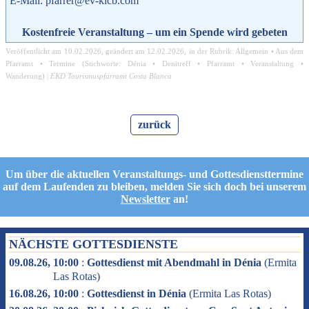
E-Mail: pfarrer@ev-kicb.com
Kostenfreie Veranstaltung – um ein Spende wird gebeten
Veröffentlicht am
10.02.2026
, geändert am
12.02.2026
, in der Rubrik:
Allgemein
•
Aus dem
Pfarramt
•
Termine
(Stichworte:
Dénia
•
Denitreff
•
Pfarramt
•
Veranstaltung
•
Wanderung
) |
EKD Tourismuspfarramt Costa Blanca
zurück
Um über die aktuellen Veranstaltungs- und Gottesdiensttermine
auf dem Laufenden zu bleiben, melden Sie sich doch bei unserem
Newsletter
an!
NÄCHSTE GOTTESDIENSTE
09.08.26, 10:00
:
Gottesdienst mit Abendmahl in Dénia
(
Ermita
Las Rotas
)
16.08.26, 10:00
:
Gottesdienst in Dénia
(
Ermita Las Rotas
)