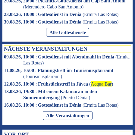
20.08.26, 20:00
:
Picknick-Gottesdienst am Cap Sant Antoni
(
Merendero Cabo San Antonio
)
23.08.26, 10:00
:
Gottesdienst in Dénia
(
Ermita Las Rotas
)
30.08.26, 10:00
:
Gottesdienst in Dénia
(
Ermita Las Rotas
)
Alle Gottesdienste
NÄCHSTE VERANSTALTUNGEN
09.08.26, 10:00
:
Gottesdienst mit Abendmahl in Dénia
(
Ermita
Las Rotas
)
11.08.26, 10:00
:
Planungstreff im Tourismuspfarramt
(
Tourismuspfarramt
)
12.08.26, 10:00
:
Frühstückstreff in Jávea
(
Acqua Bar
)
13.08.26, 19:30
:
Mit einem Katamaran in den
Sonnenuntergang
(
Puerto Dénia
)
16.08.26, 10:00
:
Gottesdienst in Dénia
(
Ermita Las Rotas
)
Alle Veranstaltungen
VOR ORT