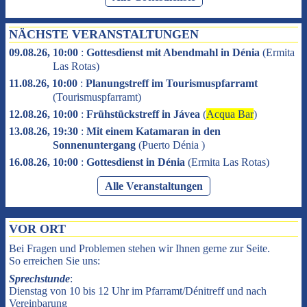
NÄCHSTE VERANSTALTUNGEN
09.08.26, 10:00
:
Gottesdienst mit Abendmahl in Dénia
(
Ermita
Las Rotas
)
11.08.26, 10:00
:
Planungstreff im Tourismuspfarramt
(
Tourismuspfarramt
)
12.08.26, 10:00
:
Frühstückstreff in Jávea
(
Acqua Bar
)
13.08.26, 19:30
:
Mit einem Katamaran in den
Sonnenuntergang
(
Puerto Dénia
)
16.08.26, 10:00
:
Gottesdienst in Dénia
(
Ermita Las Rotas
)
Alle Veranstaltungen
VOR ORT
Bei Fragen und Problemen stehen wir Ihnen gerne zur Seite.
So erreichen Sie uns:
Sprechstunde
:
Dienstag von 10 bis 12 Uhr im Pfarramt/Dénitreff und nach
Vereinbarung