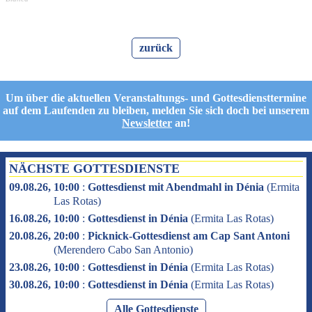
zurück
Um über die aktuellen Veranstaltungs- und Gottesdiensttermine
auf dem Laufenden zu bleiben, melden Sie sich doch bei unserem
Newsletter
an!
NÄCHSTE GOTTESDIENSTE
09.08.26, 10:00
:
Gottesdienst mit Abendmahl in Dénia
(
Ermita
Las Rotas
)
16.08.26, 10:00
:
Gottesdienst in Dénia
(
Ermita Las Rotas
)
20.08.26, 20:00
:
Picknick-Gottesdienst am Cap Sant Antoni
(
Merendero Cabo San Antonio
)
23.08.26, 10:00
:
Gottesdienst in Dénia
(
Ermita Las Rotas
)
30.08.26, 10:00
:
Gottesdienst in Dénia
(
Ermita Las Rotas
)
Alle Gottesdienste