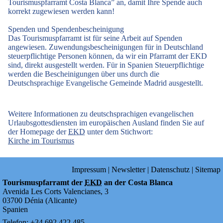
Tourismuspfarramt Costa Blanca” an, damit Ihre Spende auch
korrekt zugewiesen werden kann!
Spenden und Spendenbescheinigung
Das Tourismuspfarramt ist für seine Arbeit auf Spenden
angewiesen. Zuwendungsbescheinigungen für in Deutschland
steuerpflichtige Personen können, da wir ein Pfarramt der EKD
sind, direkt ausgestellt werden. Für in Spanien Steuerpflichtige
werden die Bescheinigungen über uns durch die
Deutschsprachige Evangelische Gemeinde Madrid ausgestellt.
Weitere Informationen zu deutschsprachigen evangelischen
Urlaubsgottesdiensten im europäischen Ausland finden Sie auf
der Homepage der
EKD
unter dem Stichwort:
Kirche im Tourismus
Impressum
|
Newsletter
|
Datenschutz
|
Sitemap
Tourismuspfarramt der
EKD
an der Costa Blanca
Avenida Les Corts Valencianes, 3
03700
Dénia
(
Alicante
)
Spanien
Telefon:
+34
692
422
485