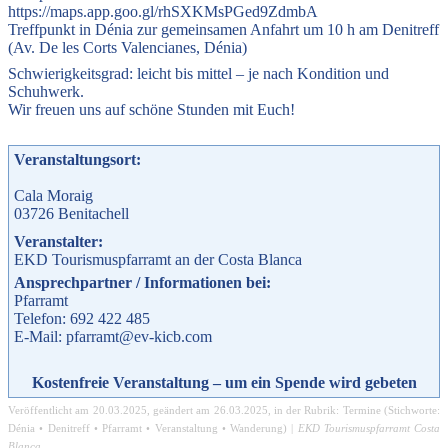
https://maps.app.goo.gl/rhSXKMsPGed9ZdmbA
Treffpunkt in Dénia zur gemeinsamen Anfahrt um 10 h am Denitreff
(Av. De les Corts Valencianes, Dénia)
Schwierigkeitsgrad: leicht bis mittel – je nach Kondition und
Schuhwerk.
Wir freuen uns auf schöne Stunden mit Euch!
Veranstaltungsort:
Cala Moraig
03726
Benitachell
Veranstalter:
EKD Tourismuspfarramt an der Costa Blanca
Ansprechpartner / Informationen bei:
Pfarramt
Telefon: 692 422 485
E-Mail: pfarramt@ev-kicb.com
Kostenfreie Veranstaltung – um ein Spende wird gebeten
Veröffentlicht am
20.03.2025
, geändert am
26.03.2025
, in der Rubrik:
Termine
(Stichworte:
Dénia
•
Denitreff
•
Pfarramt
•
Veranstaltung
•
Wanderung
) |
EKD Tourismuspfarramt Costa
Blanca