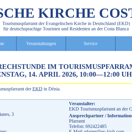
SCHE KIRCHE COS
Tourismuspfarramt der Evangelischen Kirche in Deutschland (EKD)
für deutschsprachige Touristen und Residenten an der Costa Blanca
ste
Veranstaltungen
Service
RECHSTUNDE IM TOURISMUSPFARRA
NSTAG, 14. APRIL 2026, 10:00
—
12:00 U
smuspfarramt der
EKD
in Dénia.
Veranstalter:
EKD Tourismuspfarramt an der C
ianes, 3
Ansprechpartner / Information
Pfarramt
Telefon: 692422485
ten:
E-Mail: pfarrer@ev-kicb.com