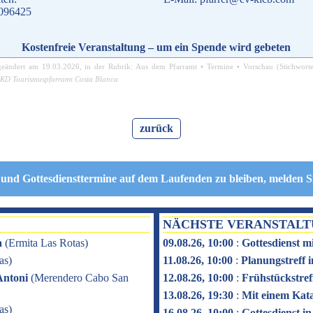
.096425
Kostenfreie Veranstaltung – um ein Spende wird gebeten
geändert am
19.03.2026
, in der Rubrik:
Aus dem Pfarramt
•
Termine
•
Vorschau
(Stichwort
KD Tourismuspfarramt Costa Blanca
zurück
 und Gottesdiensttermine auf dem Laufenden zu bleiben, melden S
NÄCHSTE VERANSTAL
a
(
Ermita Las Rotas
)
09.08.26, 10:00
:
Gottesdienst m
as
)
11.08.26, 10:00
:
Planungstreff
Antoni
(
Merendero Cabo San
12.08.26, 10:00
:
Frühstückstref
13.08.26, 19:30
:
Mit einem Kat
as
)
16.08.26, 10:00
:
Gottesdienst i