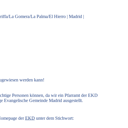
riffa/La Gomera/La Palma/El Hierro
|
Madrid
|
zugewiesen werden kann!
ichtige Personen können, da wir ein Pfarramt der EKD
ige Evangelische Gemeinde Madrid ausgestellt.
r Homepage der
EKD
unter dem Stichwort: