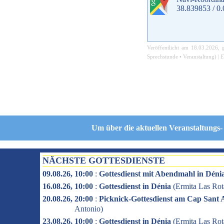
38.839853 / 0
Veröffentlicht am
18.03.2026
, 
Sprechstunde
•
Veranstaltung
) |
E
Um über die aktuellen Veranstaltungs-
NÄCHSTE GOTTESDIENSTE
09.08.26, 10:00
:
Gottesdienst mit Abendmahl in Déni
16.08.26, 10:00
:
Gottesdienst in Dénia
(
Ermita Las Rot
20.08.26, 20:00
:
Picknick-Gottesdienst am Cap Sant 
Antonio
)
23.08.26, 10:00
:
Gottesdienst in Dénia
(
Ermita Las Rot