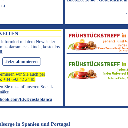
as
)
KEITEN
 informiert mit dem Newsletter
muspfarramtes: aktuell, kostenlos
l.
Jetzt abonnieren
ormieren wir Sie auch per
: +34 692 42 24 85
n Sie uns auf unseren Social-
nälen:
book.com/EKDcostablanca
elsorge in Spanien und Portugal