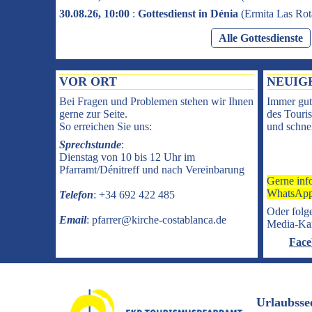
30.08.26, 10:00
:
Gottesdienst in Dénia
(
Ermita Las Rot
Alle Gottesdienste
VOR ORT
NEUIG
Bei Fragen und Problemen stehen wir Ihnen
Immer gut
gerne zur Seite.
des Touris
So erreichen Sie uns:
und schnel
Sprechstunde
:
Dienstag von 10 bis 12 Uhr im
Pfarramt/Dénitreff und nach Vereinbarung
Gerne inf
WhatsApp
Telefon
: +34 692 422 485
Oder folge
Email
: pfarrer@kirche-costablanca.de
Media-Ka
Face
Urlaubsse