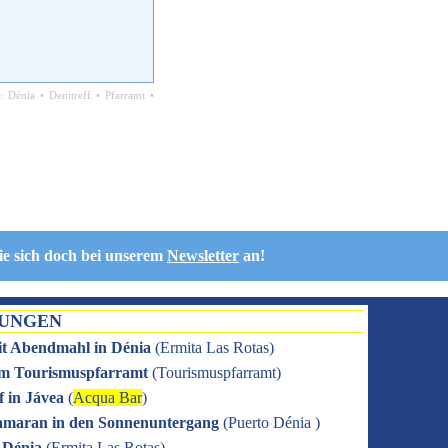
e:
Dénia
•
Denitreff
•
Pfarramt
•
ie sich doch bei unserem
Newsletter
an!
TUNGEN
it Abendmahl in Dénia
(
Ermita Las Rotas
)
 im Tourismuspfarramt
(
Tourismuspfarramt
)
f in Jávea
(
Acqua Bar
)
amaran in den Sonnenuntergang
(
Puerto Dénia
)
n Dénia
(
Ermita Las Rotas
)