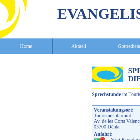
EVANGELI
Home
Aktuell
Gottesdien
SP
DIE
Sprechstunde
im Touri
Veranstaltungsort:
Tourismuspfarramt
Av. de les Corts Valenc
03700
Dénia
Anfahrt:
Navi-Koordina