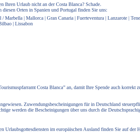
en Ihren Urlaub nicht an der Costa Blanca? Schade.
 diesen Orten in Spanien und Portugal finden Sie uns:
l / Marbella
|
Mallorca
|
Gran Canaria
|
Fuerteventura
|
Lanzarote
|
Tene
Bilbao
|
Lissabon
ourismuspfarramt Costa Blanca” an, damit Ihre Spende auch korrekt 
 angewiesen. Zuwendungsbescheinigungen für in Deutschland steuerpfl
flichtige werden die Bescheinigungen über uns durch die Deutschsprach
hen Urlaubsgottesdiensten im europäischen Ausland finden Sie auf de