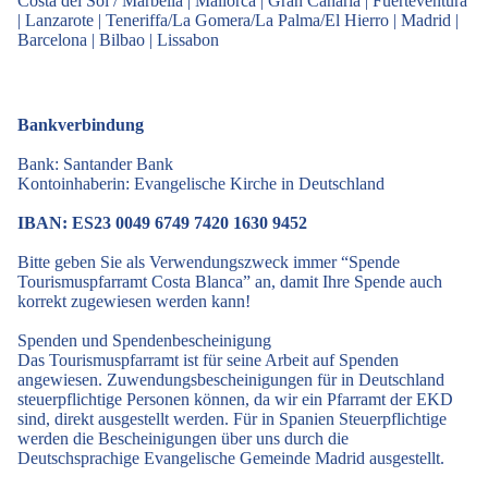
Costa del Sol / Marbella
|
Mallorca
|
Gran Canaria
|
Fuerteventura
|
Lanzarote
|
Teneriffa/La Gomera/La Palma/El Hierro
|
Madrid
|
Barcelona
|
Bilbao
|
Lissabon
Bankverbindung
Bank: Santander Bank
Kontoinhaberin: Evangelische Kirche in Deutschland
IBAN: ES23 0049 6749 7420 1630 9452
Bitte geben Sie als Verwendungszweck immer “Spende
Tourismuspfarramt Costa Blanca” an, damit Ihre Spende auch
korrekt zugewiesen werden kann!
Spenden und Spendenbescheinigung
Das Tourismuspfarramt ist für seine Arbeit auf Spenden
angewiesen. Zuwendungsbescheinigungen für in Deutschland
steuerpflichtige Personen können, da wir ein Pfarramt der EKD
sind, direkt ausgestellt werden. Für in Spanien Steuerpflichtige
werden die Bescheinigungen über uns durch die
Deutschsprachige Evangelische Gemeinde Madrid ausgestellt.