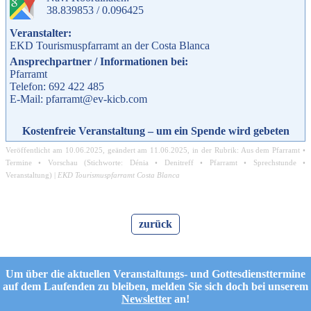
38.839853 / 0.096425
Veranstalter:
EKD Tourismuspfarramt an der Costa Blanca
Ansprechpartner / Informationen bei:
Pfarramt
Telefon: 692 422 485
E-Mail: pfarramt@ev-kicb.com
Kostenfreie Veranstaltung – um ein Spende wird gebeten
Veröffentlicht am
10.06.2025
, geändert am
11.06.2025
, in der Rubrik:
Aus dem Pfarramt
•
Termine
•
Vorschau
(Stichworte:
Dénia
•
Denitreff
•
Pfarramt
•
Sprechstunde
•
Veranstaltung
) |
EKD Tourismuspfarramt Costa Blanca
zurück
Um über die aktuellen Veranstaltungs- und Gottesdiensttermine
auf dem Laufenden zu bleiben, melden Sie sich doch bei unserem
Newsletter
an!