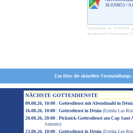
38.839853 / 0
Veröffentlicht am
10.02.2026
, 
Sprechstunde
•
Veranstaltung
) |
E
Um über die aktuellen Veranstaltungs-
NÄCHSTE GOTTESDIENSTE
09.08.26, 10:00
:
Gottesdienst mit Abendmahl in Déni
16.08.26, 10:00
:
Gottesdienst in Dénia
(
Ermita Las Rot
20.08.26, 20:00
:
Picknick-Gottesdienst am Cap Sant 
Antonio
)
23.08.26, 10:00
:
Gottesdienst in Dénia
(
Ermita Las Rot