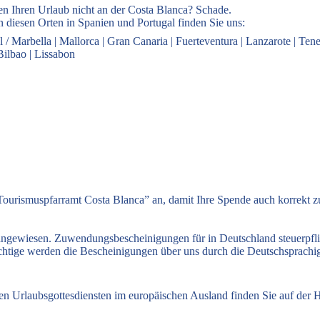
en Ihren Urlaub nicht an der Costa Blanca? Schade.
 diesen Orten in Spanien und Portugal finden Sie uns:
l / Marbella
|
Mallorca
|
Gran Canaria
|
Fuerteventura
|
Lanzarote
|
Tene
Bilbao
|
Lissabon
ourismuspfarramt Costa Blanca” an, damit Ihre Spende auch korrekt 
 angewiesen. Zuwendungsbescheinigungen für in Deutschland steuerpfl
flichtige werden die Bescheinigungen über uns durch die Deutschsprach
hen Urlaubsgottesdiensten im europäischen Ausland finden Sie auf de