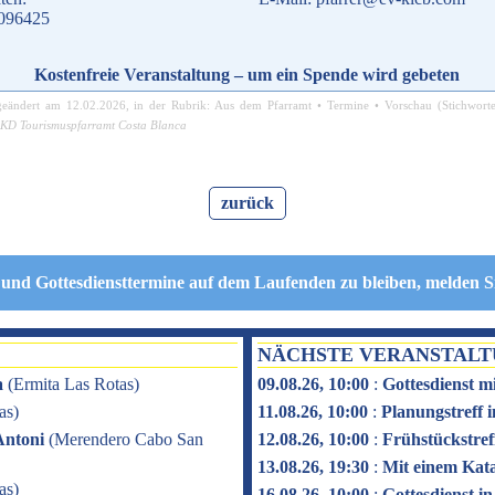
.096425
Kostenfreie Veranstaltung – um ein Spende wird gebeten
geändert am
12.02.2026
, in der Rubrik:
Aus dem Pfarramt
•
Termine
•
Vorschau
(Stichwort
KD Tourismuspfarramt Costa Blanca
zurück
 und Gottesdiensttermine auf dem Laufenden zu bleiben, melden S
NÄCHSTE VERANSTAL
a
(
Ermita Las Rotas
)
09.08.26, 10:00
:
Gottesdienst m
as
)
11.08.26, 10:00
:
Planungstreff
Antoni
(
Merendero Cabo San
12.08.26, 10:00
:
Frühstückstref
13.08.26, 19:30
:
Mit einem Kat
as
)
16.08.26, 10:00
:
Gottesdienst i