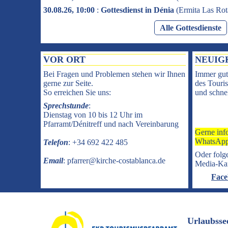
30.08.26, 10:00
:
Gottesdienst in Dénia
(
Ermita Las Rot
Alle Gottesdienste
VOR ORT
NEUIG
Bei Fragen und Problemen stehen wir Ihnen
Immer gut
gerne zur Seite.
des Touris
So erreichen Sie uns:
und schnel
Sprechstunde
:
Dienstag von 10 bis 12 Uhr im
Pfarramt/Dénitreff und nach Vereinbarung
Gerne inf
WhatsApp
Telefon
: +34 692 422 485
Oder folge
Email
: pfarrer@kirche-costablanca.de
Media-Ka
Face
Urlaubsse