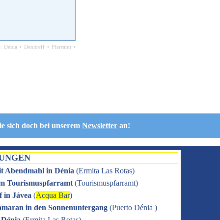
e:
Dénia
•
Denitreff
•
Pfarramt
•
ie sich doch bei unserem
Newsletter
an!
TUNGEN
it Abendmahl in Dénia
(
Ermita Las Rotas
)
 im Tourismuspfarramt
(
Tourismuspfarramt
)
f in Jávea
(
Acqua Bar
)
amaran in den Sonnenuntergang
(
Puerto Dénia
)
n Dénia
(
Ermita Las Rotas
)