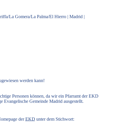
riffa/La Gomera/La Palma/El Hierro
|
Madrid
|
zugewiesen werden kann!
ichtige Personen können, da wir ein Pfarramt der EKD
ige Evangelische Gemeinde Madrid ausgestellt.
r Homepage der
EKD
unter dem Stichwort: