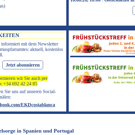
as
)
KEITEN
 informiert mit dem Newsletter
muspfarramtes: aktuell, kostenlos
l.
Jetzt abonnieren
ormieren wir Sie auch per
: +34 692 42 24 85
n Sie uns auf unseren Social-
nälen:
book.com/EKDcostablanca
elsorge in Spanien und Portugal