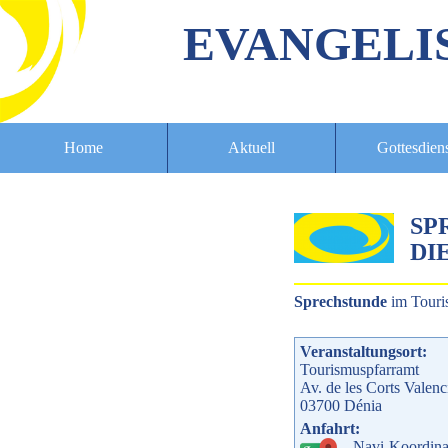
EVANGELI
Home
Aktuell
Gottesdien
SP
DIE
Sprechstunde
im Touri
Veranstaltungsort:
Tourismuspfarramt
Av. de les Corts Valenc
03700
Dénia
Anfahrt:
Navi-Koordina