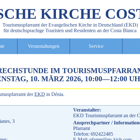
SCHE KIRCHE COS
Tourismuspfarramt der Evangelischen Kirche in Deutschland (EKD)
für deutschsprachige Touristen und Residenten an der Costa Blanca
ste
Veranstaltungen
Service
RECHSTUNDE IM TOURISMUSPFARRA
NSTAG, 10. MÄRZ 2026, 10:00
—
12:00 U
smuspfarramt der
EKD
in Dénia.
Veranstalter:
EKD Tourismuspfarramt an der C
ianes, 3
Ansprechpartner / Information
Pfarramt
Telefon: 692422485
ten:
E-Mail: pfarrer@ev-kicb.com