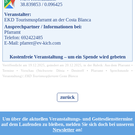
38.839853 / 0.096425
Veranstalter:
EKD Tourismuspfarramt an der Costa Blanca
Ansprechpartner / Informationen bei:
Pfarramt
Telefon: 692422485
E-Mail: pfarrer@ev-kicb.com
Kostenfreie Veranstaltung – um ein Spende wird gebeten
Veröffentlicht am
19.12.2025
, geändert am
20.12.2025
, in der Rubrik:
Aus dem Pfarramt
•
Termine
•
Vorschau
(Stichworte:
Dénia
•
Denitreff
•
Pfarramt
•
Sprechstunde
•
Veranstaltung
) |
EKD Tourismuspfarramt Costa Blanca
zurück
Um über die aktuellen Veranstaltungs- und Gottesdiensttermine
auf dem Laufenden zu bleiben, melden Sie sich doch bei unserem
Newsletter
an!