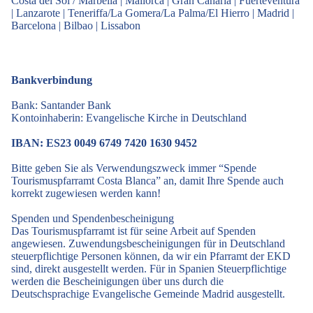
Costa del Sol / Marbella
|
Mallorca
|
Gran Canaria
|
Fuerteventura
|
Lanzarote
|
Teneriffa/La Gomera/La Palma/El Hierro
|
Madrid
|
Barcelona
|
Bilbao
|
Lissabon
Bankverbindung
Bank: Santander Bank
Kontoinhaberin: Evangelische Kirche in Deutschland
IBAN: ES23 0049 6749 7420 1630 9452
Bitte geben Sie als Verwendungszweck immer “Spende
Tourismuspfarramt Costa Blanca” an, damit Ihre Spende auch
korrekt zugewiesen werden kann!
Spenden und Spendenbescheinigung
Das Tourismuspfarramt ist für seine Arbeit auf Spenden
angewiesen. Zuwendungsbescheinigungen für in Deutschland
steuerpflichtige Personen können, da wir ein Pfarramt der EKD
sind, direkt ausgestellt werden. Für in Spanien Steuerpflichtige
werden die Bescheinigungen über uns durch die
Deutschsprachige Evangelische Gemeinde Madrid ausgestellt.