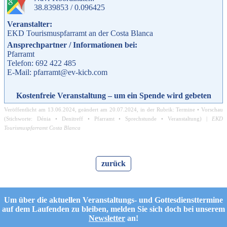
38.839853 / 0.096425
Veranstalter:
EKD Tourismuspfarramt an der Costa Blanca
Ansprechpartner / Informationen bei:
Pfarramt
Telefon: 692 422 485
E-Mail: pfarramt@ev-kicb.com
Kostenfreie Veranstaltung – um ein Spende wird gebeten
Veröffentlicht am
13.06.2024
, geändert am
20.07.2024
, in der Rubrik:
Termine
•
Vorschau
(Stichworte:
Dénia
•
Denitreff
•
Pfarramt
•
Sprechstunde
•
Veranstaltung
) |
EKD
Tourismuspfarramt Costa Blanca
zurück
Um über die aktuellen Veranstaltungs- und Gottesdiensttermine
auf dem Laufenden zu bleiben, melden Sie sich doch bei unserem
Newsletter
an!