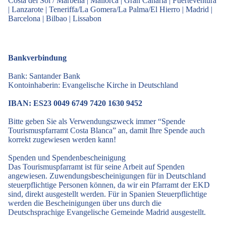
Costa del Sol / Marbella
|
Mallorca
|
Gran Canaria
|
Fuerteventura
|
Lanzarote
|
Teneriffa/La Gomera/La Palma/El Hierro
|
Madrid
|
Barcelona
|
Bilbao
|
Lissabon
Bankverbindung
Bank: Santander Bank
Kontoinhaberin: Evangelische Kirche in Deutschland
IBAN: ES23 0049 6749 7420 1630 9452
Bitte geben Sie als Verwendungszweck immer “Spende
Tourismuspfarramt Costa Blanca” an, damit Ihre Spende auch
korrekt zugewiesen werden kann!
Spenden und Spendenbescheinigung
Das Tourismuspfarramt ist für seine Arbeit auf Spenden
angewiesen. Zuwendungsbescheinigungen für in Deutschland
steuerpflichtige Personen können, da wir ein Pfarramt der EKD
sind, direkt ausgestellt werden. Für in Spanien Steuerpflichtige
werden die Bescheinigungen über uns durch die
Deutschsprachige Evangelische Gemeinde Madrid ausgestellt.