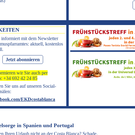
as
)
KEITEN
 informiert mit dem Newsletter
muspfarramtes: aktuell, kostenlos
l.
Jetzt abonnieren
ormieren wir Sie auch per
: +34 692 42 24 85
n Sie uns auf unseren Social-
nälen:
book.com/EKDcostablanca
elsorge in Spanien und Portugal
en Ihren Urlaub nicht an der Costa Blanca? Schade.