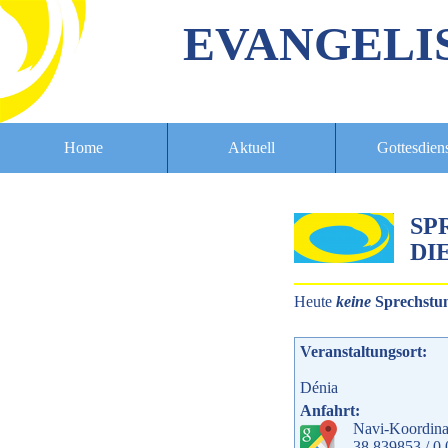
EVANGELI
Home
Aktuell
Gottesdien
SP
DIE
Heute
keine
Sprechstu
Veranstaltungsort:
Dénia
Anfahrt:
Navi-Koordina
38.839853 / 0