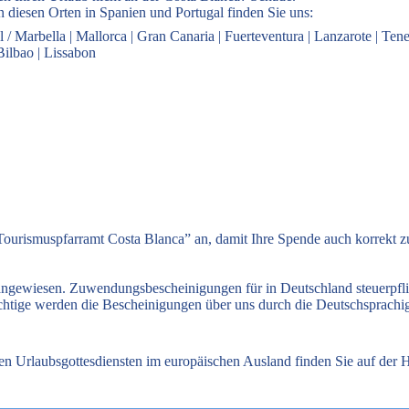
 diesen Orten in Spanien und Portugal finden Sie uns:
l / Marbella
|
Mallorca
|
Gran Canaria
|
Fuerteventura
|
Lanzarote
|
Tene
Bilbao
|
Lissabon
ourismuspfarramt Costa Blanca” an, damit Ihre Spende auch korrekt 
 angewiesen. Zuwendungsbescheinigungen für in Deutschland steuerpfl
flichtige werden die Bescheinigungen über uns durch die Deutschsprach
hen Urlaubsgottesdiensten im europäischen Ausland finden Sie auf de