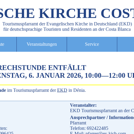
SCHE KIRCHE COS
Tourismuspfarramt der Evangelischen Kirche in Deutschland (EKD)
für deutschsprachige Touristen und Residenten an der Costa Blanca
ste
Veranstaltungen
Service
RECHSTUNDE ENTFÄLLT
NSTAG, 6. JANUAR 2026, 10:00
—
12:00 
nde
im Tourismuspfarramt der
EKD
in Dénia.
Veranstalter:
EKD Tourismuspfarramt an der C
Ansprechpartner / Information
Pfarramt
ten:
Telefon: 692422485
.096425
E-Mail: pfarrer@ev-kicb.com