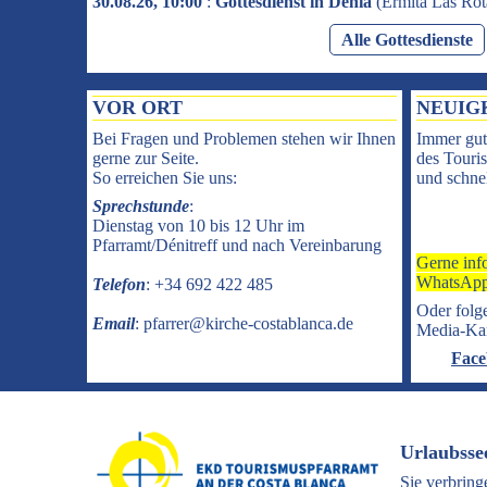
30.08.26, 10:00
:
Gottesdienst in Dénia
(
Ermita Las Rot
Alle Gottesdienste
VOR ORT
NEUIG
Bei Fragen und Problemen stehen wir Ihnen
Immer gut
gerne zur Seite.
des Touris
So erreichen Sie uns:
und schnel
Sprechstunde
:
Dienstag von 10 bis 12 Uhr im
Pfarramt/Dénitreff und nach Vereinbarung
Gerne inf
WhatsApp
Telefon
: +34 692 422 485
Oder folge
Email
: pfarrer@kirche-costablanca.de
Media-Ka
Face
Urlaubsse
Sie verbring