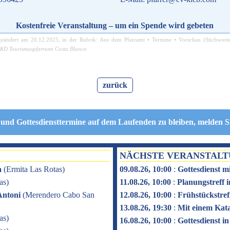
Kostenfreie Veranstaltung – um ein Spende wird gebeten
geändert am
20.12.2025
, in der Rubrik:
Aus dem Pfarramt
•
Termine
•
Vorschau
(Stichwort
KD Tourismuspfarramt Costa Blanca
zurück
 und Gottesdiensttermine auf dem Laufenden zu bleiben, melden S
NÄCHSTE VERANSTAL
a
(
Ermita Las Rotas
)
09.08.26, 10:00
:
Gottesdienst m
as
)
11.08.26, 10:00
:
Planungstreff
Antoni
(
Merendero Cabo San
12.08.26, 10:00
:
Frühstückstref
13.08.26, 19:30
:
Mit einem Kat
as
)
16.08.26, 10:00
:
Gottesdienst i