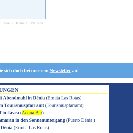
e:
Dénia
•
Denitreff
•
Pfarramt
•
ie sich doch bei unserem
Newsletter
an!
TUNGEN
it Abendmahl in Dénia
(
Ermita Las Rotas
)
 im Tourismuspfarramt
(
Tourismuspfarramt
)
f in Jávea
(
Acqua Bar
)
amaran in den Sonnenuntergang
(
Puerto Dénia
)
n Dénia
(
Ermita Las Rotas
)