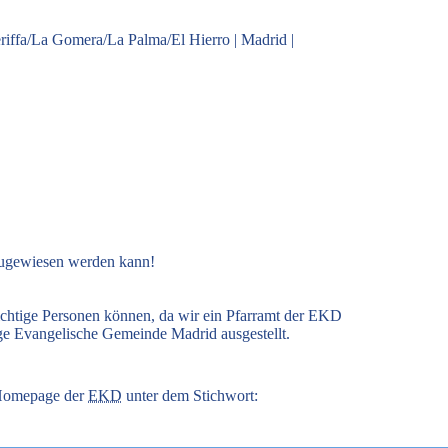
riffa/La Gomera/La Palma/El Hierro
|
Madrid
|
zugewiesen werden kann!
ichtige Personen können, da wir ein Pfarramt der EKD
ige Evangelische Gemeinde Madrid ausgestellt.
r Homepage der
EKD
unter dem Stichwort: