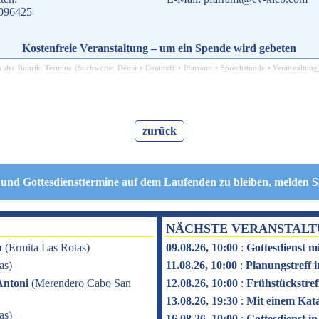
.096425
Kostenfreie Veranstaltung – um ein Spende wird gebeten
in der Rubrik:
Termine
(Stichworte:
Dénia
•
Denitreff
•
Pfarramt
•
Sprechstunde
•
Veranstaltung
zurück
 und Gottesdiensttermine auf dem Laufenden zu bleiben, melden S
NÄCHSTE VERANSTAL
a
(
Ermita Las Rotas
)
09.08.26, 10:00
:
Gottesdienst m
as
)
11.08.26, 10:00
:
Planungstreff
Antoni
(
Merendero Cabo San
12.08.26, 10:00
:
Frühstückstref
13.08.26, 19:30
:
Mit einem Kat
as
)
16.08.26, 10:00
:
Gottesdienst i