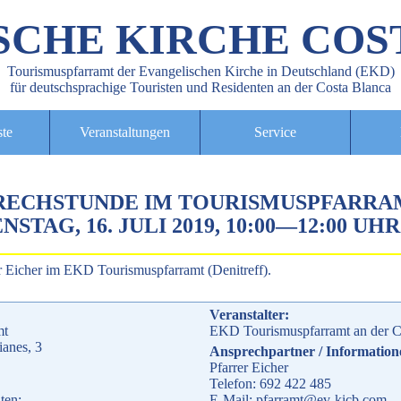
SCHE KIRCHE COS
Tourismuspfarramt der Evangelischen Kirche in Deutschland (EKD)
für deutschsprachige Touristen und Residenten an der Costa Blanca
ste
Veranstaltungen
Service
RECHSTUNDE IM TOURISMUSPFARRA
NSTAG, 16. JULI 2019, 10:00
—
12:00 UHR
r Eicher im EKD Tourismuspfarramt (Denitreff).
Veranstalter:
mt
EKD Tourismuspfarramt an der C
ianes, 3
Ansprechpartner / Information
Pfarrer Eicher
Telefon: 692 422 485
ten:
E-Mail: pfarramt@ev-kicb.com