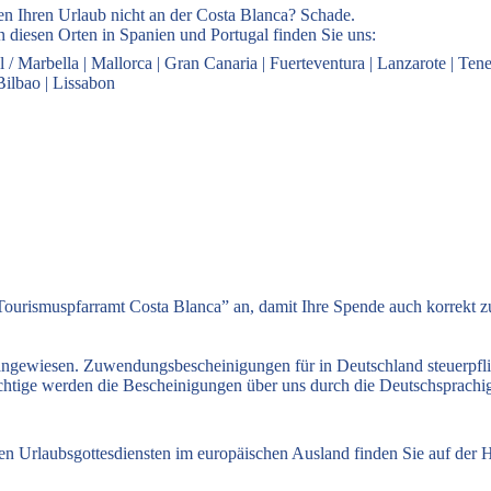
en Ihren Urlaub nicht an der Costa Blanca? Schade.
 diesen Orten in Spanien und Portugal finden Sie uns:
l / Marbella
|
Mallorca
|
Gran Canaria
|
Fuerteventura
|
Lanzarote
|
Tene
Bilbao
|
Lissabon
ourismuspfarramt Costa Blanca” an, damit Ihre Spende auch korrekt 
 angewiesen. Zuwendungsbescheinigungen für in Deutschland steuerpfl
flichtige werden die Bescheinigungen über uns durch die Deutschsprach
hen Urlaubsgottesdiensten im europäischen Ausland finden Sie auf de