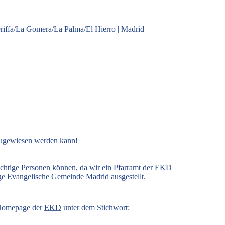
riffa/La Gomera/La Palma/El Hierro
|
Madrid
|
zugewiesen werden kann!
ichtige Personen können, da wir ein Pfarramt der EKD
ige Evangelische Gemeinde Madrid ausgestellt.
r Homepage der
EKD
unter dem Stichwort: