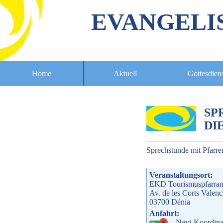
EVANGELI
Home
Aktuell
Gottesdien
SP
DIE
Sprechstunde mit Pfarre
Veranstaltungsort:
EKD Tourismuspfarra
Av. de les Corts Valenc
03700
Dénia
Anfahrt:
Navi-Koordina