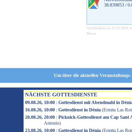
38.839853 / 0
Veröffentlicht am
27.05.2019
, 
Blanca
Um über die aktuellen Veranstaltungs-
NÄCHSTE GOTTESDIENSTE
09.08.26, 10:00
:
Gottesdienst mit Abendmahl in Déni
16.08.26, 10:00
:
Gottesdienst in Dénia
(
Ermita Las Rot
20.08.26, 20:00
:
Picknick-Gottesdienst am Cap Sant 
Antonio
)
23.08.26, 10:00
:
Gottesdienst in Dénia
(
Ermita Las Rot