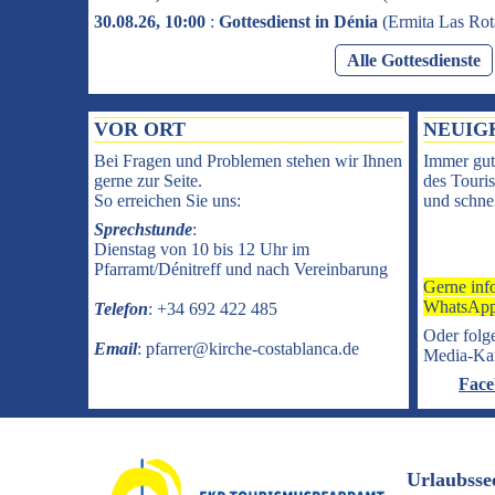
30.08.26, 10:00
:
Gottesdienst in Dénia
(
Ermita Las Rot
Alle Gottesdienste
VOR ORT
NEUIG
Bei Fragen und Problemen stehen wir Ihnen
Immer gut
gerne zur Seite.
des Touris
So erreichen Sie uns:
und schnel
Sprechstunde
:
Dienstag von 10 bis 12 Uhr im
Pfarramt/Dénitreff und nach Vereinbarung
Gerne inf
WhatsApp
Telefon
: +34 692 422 485
Oder folge
Email
: pfarrer@kirche-costablanca.de
Media-Ka
Face
Urlaubsse