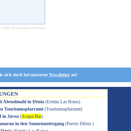
) |
EKD Tourismuspfarramt Costa
ie sich doch bei unserem
Newsletter
an!
TUNGEN
it Abendmahl in Dénia
(
Ermita Las Rotas
)
 im Tourismuspfarramt
(
Tourismuspfarramt
)
f in Jávea
(
Acqua Bar
)
amaran in den Sonnenuntergang
(
Puerto Dénia
)
n Dénia
(
Ermita Las Rotas
)