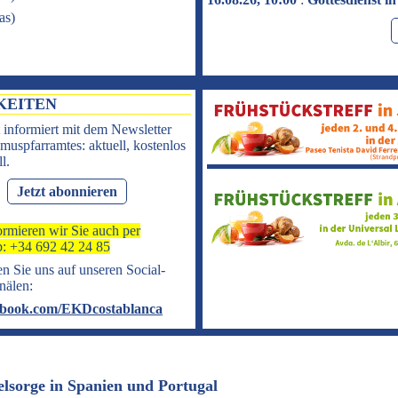
as
)
KEITEN
 informiert mit dem Newsletter
muspfarramtes: aktuell, kostenlos
l.
Jetzt abonnieren
ormieren wir Sie auch per
: +34 692 42 24 85
n Sie uns auf unseren Social-
nälen:
book.com/EKDcostablanca
elsorge in Spanien und Portugal