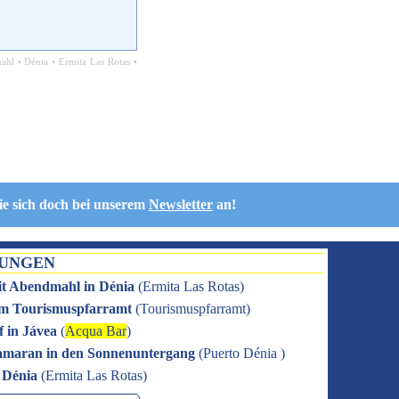
ahl
•
Dénia
•
Ermita Las Rotas
•
ie sich doch bei unserem
Newsletter
an!
TUNGEN
it Abendmahl in Dénia
(
Ermita Las Rotas
)
 im Tourismuspfarramt
(
Tourismuspfarramt
)
f in Jávea
(
Acqua Bar
)
amaran in den Sonnenuntergang
(
Puerto Dénia
)
n Dénia
(
Ermita Las Rotas
)