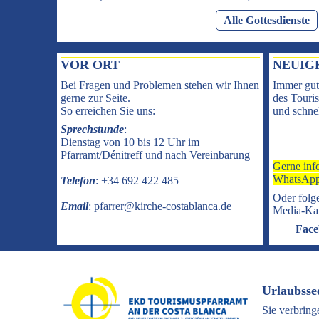
Alle Gottesdienste
VOR ORT
NEUIG
Bei Fragen und Problemen stehen wir Ihnen
Immer gut
gerne zur Seite.
des Touris
So erreichen Sie uns:
und schnel
Sprechstunde
:
Dienstag von 10 bis 12 Uhr im
Pfarramt/Dénitreff und nach Vereinbarung
Gerne inf
WhatsApp
Telefon
: +34 692 422 485
Oder folge
Email
: pfarrer@kirche-costablanca.de
Media-Ka
Face
Urlaubsse
Sie verbring