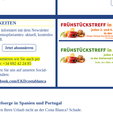
KEITEN
 informiert mit dem Newsletter
muspfarramtes: aktuell, kostenlos
l.
Jetzt abonnieren
ormieren wir Sie auch per
: +34 692 42 24 85
n Sie uns auf unseren Social-
nälen:
book.com/EKDcostablanca
elsorge in Spanien und Portugal
en Ihren Urlaub nicht an der Costa Blanca? Schade.