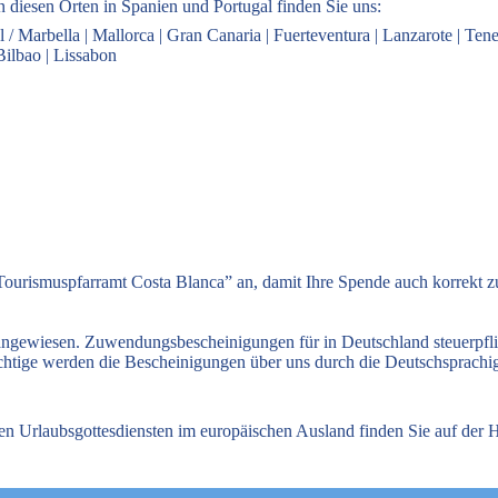
 diesen Orten in Spanien und Portugal finden Sie uns:
l / Marbella
|
Mallorca
|
Gran Canaria
|
Fuerteventura
|
Lanzarote
|
Tene
Bilbao
|
Lissabon
ourismuspfarramt Costa Blanca” an, damit Ihre Spende auch korrekt 
 angewiesen. Zuwendungsbescheinigungen für in Deutschland steuerpfl
flichtige werden die Bescheinigungen über uns durch die Deutschsprach
hen Urlaubsgottesdiensten im europäischen Ausland finden Sie auf de