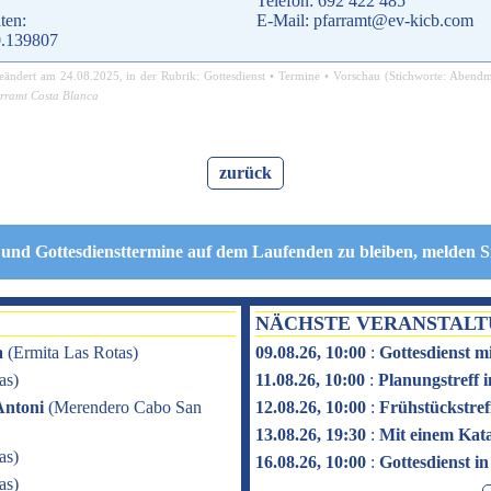
Telefon: 692 422 485
ten:
E-Mail: pfarramt@ev-kicb.com
0.139807
geändert am
24.08.2025
, in der Rubrik:
Gottesdienst
•
Termine
•
Vorschau
(Stichworte:
Abendm
rramt Costa Blanca
zurück
 und Gottesdiensttermine auf dem Laufenden zu bleiben, melden S
NÄCHSTE VERANSTAL
a
(
Ermita Las Rotas
)
09.08.26, 10:00
:
Gottesdienst m
as
)
11.08.26, 10:00
:
Planungstreff
Antoni
(
Merendero Cabo San
12.08.26, 10:00
:
Frühstückstref
13.08.26, 19:30
:
Mit einem Kat
as
)
16.08.26, 10:00
:
Gottesdienst i
as
)