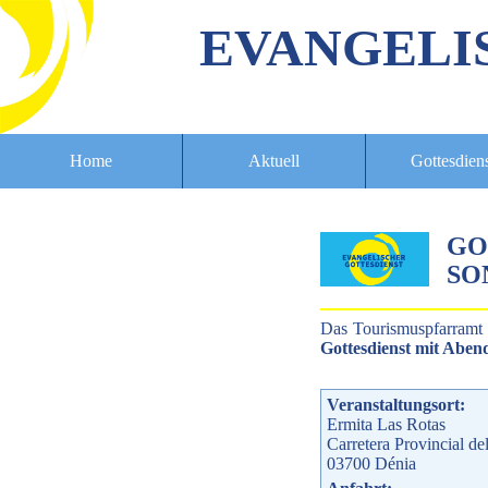
EVANGELI
Home
Aktuell
Gottesdien
GO
SO
Das Tourismuspfarramt
Gottesdienst mit Aben
Veranstaltungsort:
Ermita Las Rotas
Carretera Provincial d
03700
Dénia