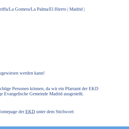
riffa/La Gomera/La Palma/El Hierro
|
Madrid
|
zugewiesen werden kann!
ichtige Personen können, da wir ein Pfarramt der EKD
ige Evangelische Gemeinde Madrid ausgestellt.
r Homepage der
EKD
unter dem Stichwort: