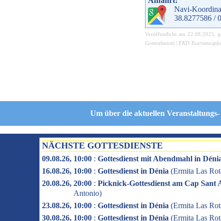
Anfahrt:
Navi-Koordina
38.8277586 / 
Veröffentlicht am
22.08.2025
, 
Gottesdienst
) |
EKD Tourismuspfa
Um über die aktuellen Veranstaltungs-
NÄCHSTE GOTTESDIENSTE
09.08.26, 10:00
:
Gottesdienst mit Abendmahl in Déni
16.08.26, 10:00
:
Gottesdienst in Dénia
(
Ermita Las Rot
20.08.26, 20:00
:
Picknick-Gottesdienst am Cap Sant 
Antonio
)
23.08.26, 10:00
:
Gottesdienst in Dénia
(
Ermita Las Rot
30.08.26, 10:00
:
Gottesdienst in Dénia
(
Ermita Las Rot