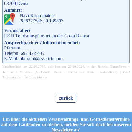
03700
Dénia
Anfahrt:
Navi-Koordinaten:
38.8277586 / 0.139807
Veranstalter:
EKD Tourismuspfarramt an der Costa Blanca
Ansprechpartner / Informationen bei:
Pfarramt
Telefon: 692 422 485
E-Mail: pfarramt@ev-kicb.com
Veröffentlicht am
22.10.2024
, geändert am
29.10.2024
, in der Rubrik:
Gottesdienst
•
Termine
•
Vorschau
(Stichworte:
Dénia
•
Ermita Las Rotas
•
Gottesdienst
) |
EKD
Tourismuspfarramt Costa Blanca
zurück
Um über die aktuellen Veranstaltungs- und Gottesdiensttermine
auf dem Laufenden zu bleiben, melden Sie sich doch bei unserem
Newsletter
an!