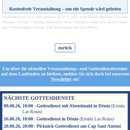
Kostenfreie Veranstaltung – um ein Spende wird gebeten
Veröffentlicht am
13.11.2025
, geändert am
15.11.2025
, in der Rubrik:
Allgemein
•
Aus dem
Pfarramt
•
Termine
•
Vorschau
(Stichworte:
Dénia
•
Denitreff
•
Kann denn Kuchen Sünde
sein?
•
Veranstaltung
•
Vortrag
) |
EKD Tourismuspfarramt Costa Blanca
zurück
Um über die aktuellen Veranstaltungs- und Gottesdiensttermine
auf dem Laufenden zu bleiben, melden Sie sich doch bei unserem
Newsletter
an!
NÄCHSTE GOTTESDIENSTE
09.08.26, 10:00
:
Gottesdienst mit Abendmahl in Dénia
(
Ermita
Las Rotas
)
16.08.26, 10:00
:
Gottesdienst in Dénia
(
Ermita Las Rotas
)
20.08.26, 20:00
:
Picknick-Gottesdienst am Cap Sant Antoni