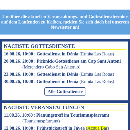
Um über die aktuellen Veranstaltungs- und Gottesdiensttermine
auf dem Laufenden zu bleiben, melden Sie sich doch bei unserem
Newsletter
an!
NÄCHSTE GOTTESDIENSTE
16.08.26, 10:00
:
Gottesdienst in Dénia
(
Ermita Las Rotas
)
20.08.26, 20:00
:
Picknick-Gottesdienst am Cap Sant Antoni
(
Merendero Cabo San Antonio
)
23.08.26, 10:00
:
Gottesdienst in Dénia
(
Ermita Las Rotas
)
30.08.26, 10:00
:
Gottesdienst in Dénia
(
Ermita Las Rotas
)
Alle Gottesdienste
NÄCHSTE VERANSTALTUNGEN
11.08.26, 10:00
:
Planungstreff im Tourismuspfarramt
(
Tourismuspfarramt
)
12.08.26, 10:00
:
Frühstückstreff in Jávea
(
Acqua Bar
)