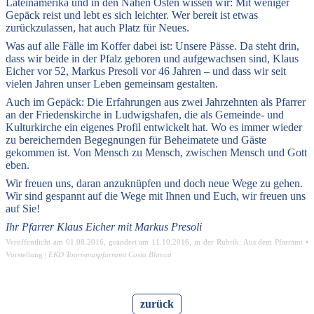
Lateinamerika und in den Nahen Osten wissen wir: Mit weniger
Gepäck reist und lebt es sich leichter. Wer bereit ist etwas
zurückzulassen, hat auch Platz für Neues.
Was auf alle Fälle im Koffer dabei ist: Unsere Pässe. Da steht drin,
dass wir beide in der Pfalz geboren und aufgewachsen sind, Klaus
Eicher vor 52, Markus Presoli vor 46 Jahren – und dass wir seit
vielen Jahren unser Leben gemeinsam gestalten.
Auch im Gepäck: Die Erfahrungen aus zwei Jahrzehnten als Pfarrer
an der Friedenskirche in Ludwigshafen, die als Gemeinde- und
Kulturkirche ein eigenes Profil entwickelt hat. Wo es immer wieder
zu bereichernden Begegnungen für Beheimatete und Gäste
gekommen ist. Von Mensch zu Mensch, zwischen Mensch und Gott
eben.
Wir freuen uns, daran anzuknüpfen und doch neue Wege zu gehen.
Wir sind gespannt auf die Wege mit Ihnen und Euch, wir freuen uns
auf Sie!
Ihr Pfarrer Klaus Eicher mit Markus Presoli
Veröffentlicht am
01.08.2016
, geändert am
11.10.2016
, in der Rubrik:
Aus dem Pfarramt
•
Vorstellung
|
EKD Tourismuspfarramt Costa Blanca
zurück