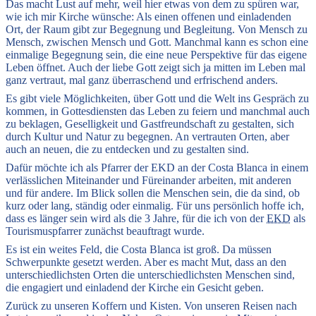
Das macht Lust auf mehr, weil hier etwas von dem zu spüren war,
wie ich mir Kirche wünsche: Als einen offenen und einladenden
Ort, der Raum gibt zur Begegnung und Begleitung. Von Mensch zu
Mensch, zwischen Mensch und Gott. Manchmal kann es schon eine
einmalige Begegnung sein, die eine neue Perspektive für das eigene
Leben öffnet. Auch der liebe Gott zeigt sich ja mitten im Leben mal
ganz vertraut, mal ganz überraschend und erfrischend anders.
Es gibt viele Möglichkeiten, über Gott und die Welt ins Gespräch zu
kommen, in Gottesdiensten das Leben zu feiern und manchmal auch
zu beklagen, Geselligkeit und Gastfreundschaft zu gestalten, sich
durch Kultur und Natur zu begegnen. An vertrauten Orten, aber
auch an neuen, die zu entdecken und zu gestalten sind.
Dafür möchte ich als Pfarrer der EKD an der Costa Blanca in einem
verlässlichen Miteinander und Füreinander arbeiten, mit anderen
und für andere. Im Blick sollen die Menschen sein, die da sind, ob
kurz oder lang, ständig oder einmalig. Für uns persönlich hoffe ich,
dass es länger sein wird als die 3 Jahre, für die ich von der
EKD
als
Tourismuspfarrer zunächst beauftragt wurde.
Es ist ein weites Feld, die Costa Blanca ist groß. Da müssen
Schwerpunkte gesetzt werden. Aber es macht Mut, dass an den
unterschiedlichsten Orten die unterschiedlichsten Menschen sind,
die engagiert und einladend der Kirche ein Gesicht geben.
Zurück zu unseren Koffern und Kisten. Von unseren Reisen nach