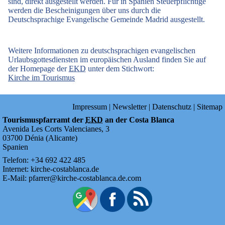
sind, direkt ausgestellt werden. Für in Spanien Steuerpflichtige
werden die Bescheinigungen über uns durch die
Deutschsprachige Evangelische Gemeinde Madrid ausgestellt.
Weitere Informationen zu deutschsprachigen evangelischen
Urlaubsgottesdiensten im europäischen Ausland finden Sie auf
der Homepage der
EKD
unter dem Stichwort:
Kirche im Tourismus
Impressum
|
Newsletter
|
Datenschutz
|
Sitemap
Tourismuspfarramt der
EKD
an der Costa Blanca
Avenida Les Corts Valencianes, 3
03700
Dénia
(
Alicante
)
Spanien
Telefon:
+34
692
422
485
Internet:
kirche-costablanca.de
E-Mail:
pfarrer@kirche-costablanca.de.com