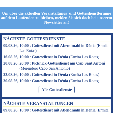
Um über die aktuellen Veranstaltungs- und Gottesdiensttermine
auf dem Laufenden zu bleiben, melden Sie sich doch bei unserem
Newsletter
an!
NÄCHSTE GOTTESDIENSTE
09.08.26, 10:00
:
Gottesdienst mit Abendmahl in Dénia
(
Ermita
Las Rotas
)
16.08.26, 10:00
:
Gottesdienst in Dénia
(
Ermita Las Rotas
)
20.08.26, 20:00
:
Picknick-Gottesdienst am Cap Sant Antoni
(
Merendero Cabo San Antonio
)
23.08.26, 10:00
:
Gottesdienst in Dénia
(
Ermita Las Rotas
)
30.08.26, 10:00
:
Gottesdienst in Dénia
(
Ermita Las Rotas
)
Alle Gottesdienste
NÄCHSTE VERANSTALTUNGEN
09.08.26, 10:00
:
Gottesdienst mit Abendmahl in Dénia
(
Ermita