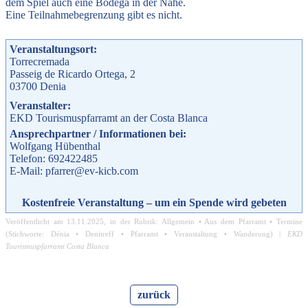
dem Spiel auch eine Bodega in der Nähe.
Eine Teilnahmebegrenzung gibt es nicht.
Veranstaltungsort:
Torrecremada
Passeig de Ricardo Ortega, 2
03700
Denia
Veranstalter:
EKD Tourismuspfarramt an der Costa Blanca
Ansprechpartner / Informationen bei:
Wolfgang Hübenthal
Telefon: 692422485
E-Mail: pfarrer@ev-kicb.com
Kostenfreie Veranstaltung – um ein Spende wird gebeten
Veröffentlicht am
13.11.2025
, in der Rubrik:
Allgemein
•
Aus dem Pfarramt
•
Termine
(Stichworte:
Dénia
•
Denitreff
•
Pfarramt
•
Veranstaltung
•
Wanderung
) |
EKD
Tourismuspfarramt Costa Blanca
zurück