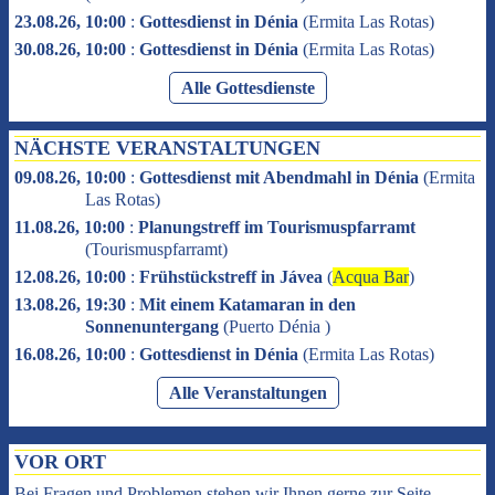
23.08.26, 10:00
:
Gottesdienst in Dénia
(
Ermita Las Rotas
)
30.08.26, 10:00
:
Gottesdienst in Dénia
(
Ermita Las Rotas
)
Alle Gottesdienste
NÄCHSTE VERANSTALTUNGEN
09.08.26, 10:00
:
Gottesdienst mit Abendmahl in Dénia
(
Ermita
Las Rotas
)
11.08.26, 10:00
:
Planungstreff im Tourismuspfarramt
(
Tourismuspfarramt
)
12.08.26, 10:00
:
Frühstückstreff in Jávea
(
Acqua Bar
)
13.08.26, 19:30
:
Mit einem Katamaran in den
Sonnenuntergang
(
Puerto Dénia
)
16.08.26, 10:00
:
Gottesdienst in Dénia
(
Ermita Las Rotas
)
Alle Veranstaltungen
VOR ORT
Bei Fragen und Problemen stehen wir Ihnen gerne zur Seite.