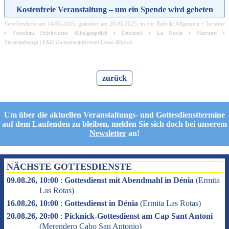
Kostenfreie Veranstaltung – um ein Spende wird gebeten
Veröffentlicht am
14.05.2025
, geändert am
20.05.2025
, in der Rubrik:
Allgemein
•
Termine
•
Vorschau
(Stichworte:
Bibelgespräch
•
Denitreff
•
La Nucia
•
Pfarramt
•
Veranstaltung
) |
EKD Tourismuspfarramt Costa Blanca
zurück
Um über die aktuellen Veranstaltungs- und Gottesdiensttermine
auf dem Laufenden zu bleiben, melden Sie sich doch bei unserem
Newsletter
an!
NÄCHSTE GOTTESDIENSTE
09.08.26, 10:00
:
Gottesdienst mit Abendmahl in Dénia
(
Ermita
Las Rotas
)
16.08.26, 10:00
:
Gottesdienst in Dénia
(
Ermita Las Rotas
)
20.08.26, 20:00
:
Picknick-Gottesdienst am Cap Sant Antoni
(
Merendero Cabo San Antonio
)