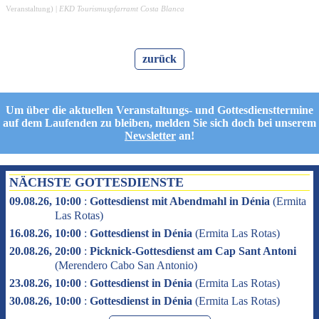
Veranstaltung
) |
EKD Tourismuspfarramt Costa Blanca
zurück
Um über die aktuellen Veranstaltungs- und Gottesdiensttermine
auf dem Laufenden zu bleiben, melden Sie sich doch bei unserem
Newsletter
an!
NÄCHSTE GOTTESDIENSTE
09.08.26, 10:00
:
Gottesdienst mit Abendmahl in Dénia
(
Ermita
Las Rotas
)
16.08.26, 10:00
:
Gottesdienst in Dénia
(
Ermita Las Rotas
)
20.08.26, 20:00
:
Picknick-Gottesdienst am Cap Sant Antoni
(
Merendero Cabo San Antonio
)
23.08.26, 10:00
:
Gottesdienst in Dénia
(
Ermita Las Rotas
)
30.08.26, 10:00
:
Gottesdienst in Dénia
(
Ermita Las Rotas
)