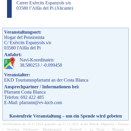
Carrer Exèrcits Espanyols s/n
03580 l’Alfàs del Pi (Alicante)
Veranstaltungsort:
Hogar del Pensionista
C/ Exèrcits Espanyols s/n
03580
l'Alfàs del Pi
Anfahrt:
Navi-Koordinaten:
38.580253 / -0.099458
Veranstalter:
EKD Tourismuspfarramt an der Costa Blanca
Ansprechpartner / Informationen bei:
Pfarramt Costa Blanca
Telefon: 692 422 485
E-Mail: pfarramt@ev-kicb.com
Kostenfreie Veranstaltung – um ein Spende wird gebeten
Veröffentlicht am
16.11.2024
, geändert am
27.11.2024
, in der Rubrik:
Allgemein
•
Termine
•
Vorschau
(Stichworte:
Bibelgespräch
•
Denitreff
•
La Nucia
•
Pfarramt
•