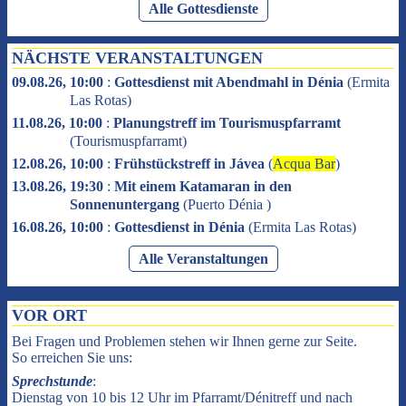
Alle Gottesdienste
NÄCHSTE VERANSTALTUNGEN
09.08.26, 10:00
:
Gottesdienst mit Abendmahl in Dénia
(
Ermita
Las Rotas
)
11.08.26, 10:00
:
Planungstreff im Tourismuspfarramt
(
Tourismuspfarramt
)
12.08.26, 10:00
:
Frühstückstreff in Jávea
(
Acqua Bar
)
13.08.26, 19:30
:
Mit einem Katamaran in den
Sonnenuntergang
(
Puerto Dénia
)
16.08.26, 10:00
:
Gottesdienst in Dénia
(
Ermita Las Rotas
)
Alle Veranstaltungen
VOR ORT
Bei Fragen und Problemen stehen wir Ihnen gerne zur Seite.
So erreichen Sie uns:
Sprechstunde
:
Dienstag von 10 bis 12 Uhr im Pfarramt/Dénitreff und nach