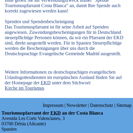
Bitte geben Sie als Verwendungszweck immer “Spende
Tourismuspfarramt Costa Blanca” an, damit Ihre Spende auch
korrekt zugewiesen werden kann!
Spenden und Spendenbescheinigung
Das Tourismuspfarramt ist für seine Arbeit auf Spenden
angewiesen. Zuwendungsbescheinigungen für in Deutschland
steuerpflichtige Personen können, da wir ein Pfarramt der EKD
sind, direkt ausgestellt werden. Für in Spanien Steuerpflichtige
werden die Bescheinigungen über uns durch die
Deutschsprachige Evangelische Gemeinde Madrid ausgestellt.
Weitere Informationen zu deutschsprachigen evangelischen
Urlaubsgottesdiensten im europäischen Ausland finden Sie auf
der Homepage der
EKD
unter dem Stichwort:
Kirche im Tourismus
Impressum
|
Newsletter
|
Datenschutz
|
Sitemap
Tourismuspfarramt der
EKD
an der Costa Blanca
Avenida Les Corts Valencianes, 3
03700
Dénia
(
Alicante
)
Spanien