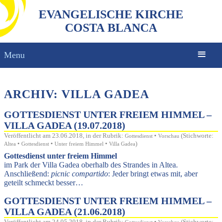
EVANGELISCHE KIRCHE
COSTA BLANCA
Menu
ARCHIV: VILLA GADEA
GOTTESDIENST UNTER FREIEM HIMMEL –
VILLA GADEA (19.07.2018)
Veröffentlicht am 23.06.2018, in der Rubrik:
•
(Stichworte:
Gottesdienst
Vorschau
•
•
•
)
Altea
Gottesdienst
Unter freiem Himmel
Villa Gadea
Gottesdienst unter freiem Himmel
im Park der Villa Gadea oberhalb des Strandes in Altea.
Anschließend:
picnic compartido
: Jeder bringt etwas mit, aber
geteilt schmeckt besser…
GOTTESDIENST UNTER FREIEM HIMMEL –
VILLA GADEA (21.06.2018)
Veröffentlicht am 24.05.2018, in der Rubrik:
•
(Stichworte: