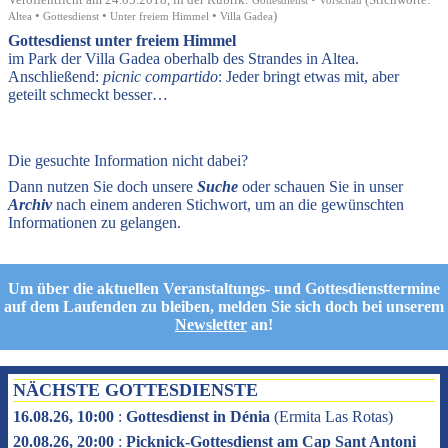
Gottesdienst
Vorschau
•
•
•
)
Altea
Gottesdienst
Unter freiem Himmel
Villa Gadea
Gottesdienst unter freiem Himmel
im Park der Villa Gadea oberhalb des Strandes in Altea.
Anschließend:
picnic compartido
: Jeder bringt etwas mit, aber
geteilt schmeckt besser…
Die gesuchte Information nicht dabei?
Dann nutzen Sie doch unsere
Suche
oder schauen Sie in unser
Archiv
nach einem anderen Stichwort, um an die gewünschten
Informationen zu gelangen.
Um über die aktuellen Veranstaltungs- und Gottesdiensttermine
auf dem Laufenden zu bleiben, melden Sie sich doch bei unserem
Newsletter
an!
NÄCHSTE GOTTESDIENSTE
16.08.26, 10:00
:
Gottesdienst in Dénia
(
Ermita Las Rotas
)
20.08.26, 20:00
:
Picknick-Gottesdienst am Cap Sant Antoni