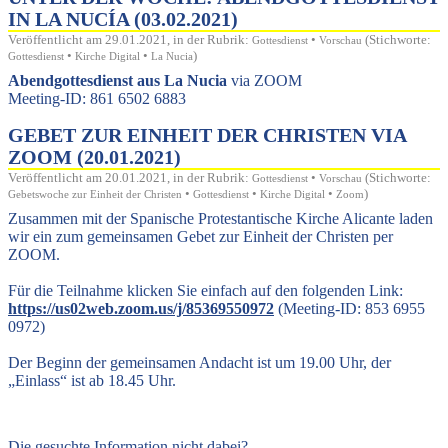
IN LA NUCÍA (03.02.2021)
Veröffentlicht am 29.01.2021, in der Rubrik:
•
(Stichworte:
Gottesdienst
Vorschau
•
•
)
Gottesdienst
Kirche Digital
La Nucia
Abendgottesdienst aus La Nucia
via ZOOM
Meeting-ID: 861 6502 6883
GEBET ZUR EINHEIT DER CHRISTEN VIA
ZOOM (20.01.2021)
Veröffentlicht am 20.01.2021, in der Rubrik:
•
(Stichworte:
Gottesdienst
Vorschau
•
•
•
)
Gebetswoche zur Einheit der Christen
Gottesdienst
Kirche Digital
Zoom
Zusammen mit der Spanische Protestantische Kirche Alicante laden
wir ein zum gemeinsamen Gebet zur Einheit der Christen per
ZOOM.
Für die Teilnahme klicken Sie einfach auf den folgenden Link:
https://us02web.zoom.us/j/85369550972
(Meeting-ID: 853 6955
0972)
Der Beginn der gemeinsamen Andacht ist um 19.00 Uhr, der
„Einlass“ ist ab 18.45 Uhr.
Die gesuchte Information nicht dabei?