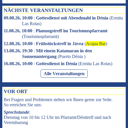
NÄCHSTE VERANSTALTUNGEN
09.08.26, 10:00
:
Gottesdienst mit Abendmahl in Dénia
(
Ermita
Las Rotas
)
11.08.26, 10:00
:
Planungstreff im Tourismuspfarramt
(
Tourismuspfarramt
)
12.08.26, 10:00
:
Frühstückstreff in Jávea
(
Acqua Bar
)
13.08.26, 19:30
:
Mit einem Katamaran in den
Sonnenuntergang
(
Puerto Dénia
)
16.08.26, 10:00
:
Gottesdienst in Dénia
(
Ermita Las Rotas
)
Alle Veranstaltungen
VOR ORT
Bei Fragen und Problemen stehen wir Ihnen gerne zur Seite.
So erreichen Sie uns:
Sprechstunde
:
Dienstag von 10 bis 12 Uhr im Pfarramt/Dénitreff und nach
Vereinbarung