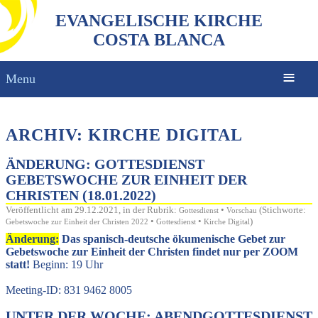
EVANGELISCHE KIRCHE
COSTA BLANCA
Menu
ARCHIV: KIRCHE DIGITAL
ÄNDERUNG: GOTTESDIENST
GEBETSWOCHE ZUR EINHEIT DER
CHRISTEN (18.01.2022)
Veröffentlicht am 29.12.2021, in der Rubrik:
•
(Stichworte:
Gottesdienst
Vorschau
•
•
)
Gebetswoche zur Einheit der Christen 2022
Gottesdienst
Kirche Digital
Änderung:
Das spanisch-deutsche ökumenische Gebet zur
Gebetswoche zur Einheit der Christen findet nur per ZOOM
statt!
Beginn: 19 Uhr
Meeting-ID: 831 9462 8005
UNTER DER WOCHE: ABENDGOTTESDIENST