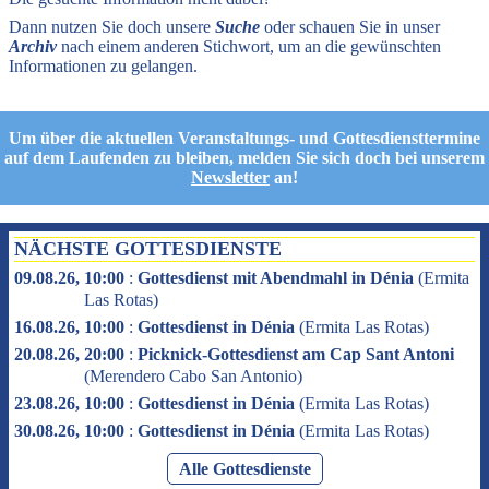
Dann nutzen Sie doch unsere
Suche
oder schauen Sie in unser
Archiv
nach einem anderen Stichwort, um an die gewünschten
Informationen zu gelangen.
Um über die aktuellen Veranstaltungs- und Gottesdiensttermine
auf dem Laufenden zu bleiben, melden Sie sich doch bei unserem
Newsletter
an!
NÄCHSTE GOTTESDIENSTE
09.08.26, 10:00
:
Gottesdienst mit Abendmahl in Dénia
(
Ermita
Las Rotas
)
16.08.26, 10:00
:
Gottesdienst in Dénia
(
Ermita Las Rotas
)
20.08.26, 20:00
:
Picknick-Gottesdienst am Cap Sant Antoni
(
Merendero Cabo San Antonio
)
23.08.26, 10:00
:
Gottesdienst in Dénia
(
Ermita Las Rotas
)
30.08.26, 10:00
:
Gottesdienst in Dénia
(
Ermita Las Rotas
)
Alle Gottesdienste