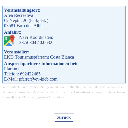
Veranstaltungsort:
Area Recreativa
C/ Neptu, 26 (Parkplatz)
03581
Faro de l'Albir
Anfahrt:
Navi-Koordinaten:
38.56804 / 0.0632
Veranstalter:
EKD Tourismuspfarramt Costa Blanca
Ansprechpartner / Informationen bei:
Pfarramt
Telefon: 692422485
E-Mail: pfarrer@ev-kicb.com
Veröffentlicht am
19.06.2026
, geändert am
30.06.2026
, in der Rubrik:
Gottesdienst
•
Termine
•
Vorschau
(Stichworte:
Albir
•
Faro
•
Gottesdienst
•
Jávea
•
Unter freiem
Himmel
) |
EKD Tourismuspfarramt Costa Blanca
zurück