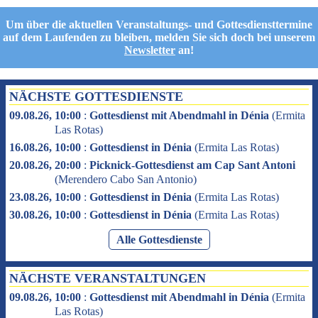
Um über die aktuellen Veranstaltungs- und Gottesdiensttermine
auf dem Laufenden zu bleiben, melden Sie sich doch bei unserem
Newsletter
an!
NÄCHSTE GOTTESDIENSTE
09.08.26, 10:00
:
Gottesdienst mit Abendmahl in Dénia
(
Ermita
Las Rotas
)
16.08.26, 10:00
:
Gottesdienst in Dénia
(
Ermita Las Rotas
)
20.08.26, 20:00
:
Picknick-Gottesdienst am Cap Sant Antoni
(
Merendero Cabo San Antonio
)
23.08.26, 10:00
:
Gottesdienst in Dénia
(
Ermita Las Rotas
)
30.08.26, 10:00
:
Gottesdienst in Dénia
(
Ermita Las Rotas
)
Alle Gottesdienste
NÄCHSTE VERANSTALTUNGEN
09.08.26, 10:00
:
Gottesdienst mit Abendmahl in Dénia
(
Ermita
Las Rotas
)