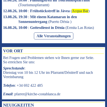
11.08.26, 10:00
:
Planungstreff im Tourismuspfarramt
(
Tourismuspfarramt
)
12.08.26, 10:00
:
Frühstückstreff in Jávea
(
Acqua Bar
)
13.08.26, 19:30
:
Mit einem Katamaran in den
Sonnenuntergang
(
Puerto Dénia
)
16.08.26, 10:00
:
Gottesdienst in Dénia
(
Ermita Las Rotas
)
Alle Veranstaltungen
VOR ORT
Bei Fragen und Problemen stehen wir Ihnen gerne zur Seite.
So erreichen Sie uns:
Sprechstunde
:
Dienstag von 10 bis 12 Uhr im Pfarramt/Dénitreff und nach
Vereinbarung
Telefon
: +34 692 422 485
Email
: pfarrer@kirche-costablanca.de
NEUIGKEITEN