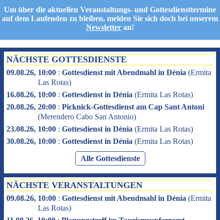
Um über die aktuellen Veranstaltungs- und Gottesdiensttermine
auf dem Laufenden zu bleiben, melden Sie sich doch bei unserem
Newsletter
an!
NÄCHSTE GOTTESDIENSTE
09.08.26, 10:00
:
Gottesdienst mit Abendmahl in Dénia
(
Ermita
Las Rotas
)
16.08.26, 10:00
:
Gottesdienst in Dénia
(
Ermita Las Rotas
)
20.08.26, 20:00
:
Picknick-Gottesdienst am Cap Sant Antoni
(
Merendero Cabo San Antonio
)
23.08.26, 10:00
:
Gottesdienst in Dénia
(
Ermita Las Rotas
)
30.08.26, 10:00
:
Gottesdienst in Dénia
(
Ermita Las Rotas
)
Alle Gottesdienste
NÄCHSTE VERANSTALTUNGEN
09.08.26, 10:00
:
Gottesdienst mit Abendmahl in Dénia
(
Ermita
Las Rotas
)