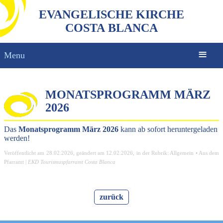
EVANGELISCHE KIRCHE
COSTA BLANCA
Menu
MONATSPROGRAMM MÄRZ
2026
Das
Monatsprogramm März 2026
kann ab sofort heruntergeladen
werden!
Veröffentlicht am
28.02.2026
, geändert am
12.02.2026
, in der Rubrik:
Allgemein
•
Aus dem
Pfarramt
|
EKD Tourismuspfarramt Costa Blanca
zurück