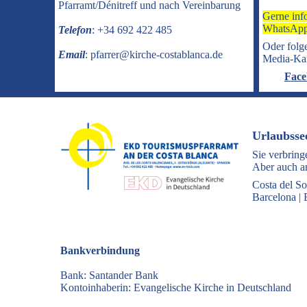
Pfarramt/Dénitreff und nach Vereinbarung
Gerne inf
WhatsApp
Telefon
: +34 692 422 485
Oder folge
Email
: pfarrer@kirche-costablanca.de
Media-Ka
Face
Urlaubsse
Sie verbring
Aber auch an
Costa del So
Barcelona
|
Bankverbindung
Bank: Santander Bank
Kontoinhaberin: Evangelische Kirche in Deutschland