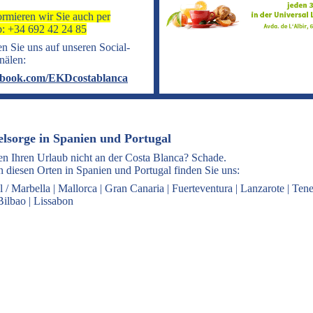
ormieren wir Sie auch per
: +34 692 42 24 85
n Sie uns auf unseren Social-
nälen:
book.com/EKDcostablanca
elsorge in Spanien und Portugal
en Ihren Urlaub nicht an der Costa Blanca? Schade.
 diesen Orten in Spanien und Portugal finden Sie uns:
l / Marbella
|
Mallorca
|
Gran Canaria
|
Fuerteventura
|
Lanzarote
|
Tene
Bilbao
|
Lissabon