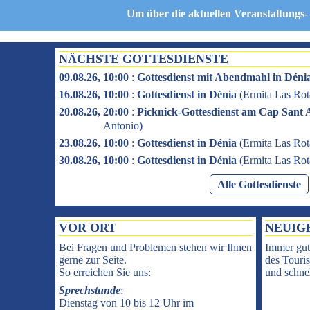
Um über die aktuellen Veranstaltungs-
NÄCHSTE GOTTESDIENSTE
09.08.26, 10:00
:
Gottesdienst mit Abendmahl in Déni
16.08.26, 10:00
:
Gottesdienst in Dénia
(
Ermita Las Rot
20.08.26, 20:00
:
Picknick-Gottesdienst am Cap Sant 
Antonio
)
23.08.26, 10:00
:
Gottesdienst in Dénia
(
Ermita Las Rot
30.08.26, 10:00
:
Gottesdienst in Dénia
(
Ermita Las Rot
Alle Gottesdienste
VOR ORT
NEUIG
Bei Fragen und Problemen stehen wir Ihnen
Immer gut
gerne zur Seite.
des Touris
So erreichen Sie uns:
und schnel
Sprechstunde
:
Dienstag von 10 bis 12 Uhr im