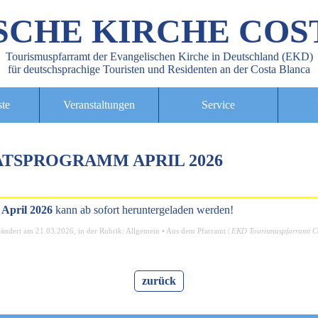
SCHE KIRCHE COS
Tourismuspfarramt der Evangelischen Kirche in Deutschland (EKD)
für deutschsprachige Touristen und Residenten an der Costa Blanca
ste
Veranstaltungen
Service
TSPROGRAMM APRIL 2026
April 2026
kann ab sofort heruntergeladen werden!
eändert am
21.03.2026
, in der Rubrik:
Allgemein
•
Aus dem Pfarramt
|
EKD Tourismuspfarramt C
zurück