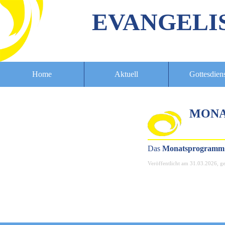
EVANGELI
Home
Aktuell
Gottesdien
MONA
Das
Monatsprogramm 
Veröffentlicht am
31.03.2026
, g