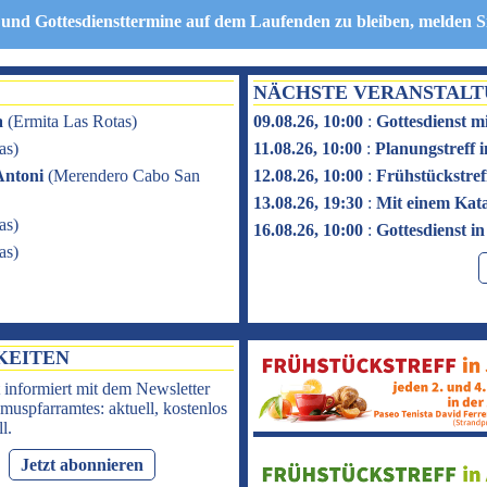
 und Gottesdiensttermine auf dem Laufenden zu bleiben, melden S
NÄCHSTE VERANSTAL
a
(
Ermita Las Rotas
)
09.08.26, 10:00
:
Gottesdienst m
as
)
11.08.26, 10:00
:
Planungstreff
Antoni
(
Merendero Cabo San
12.08.26, 10:00
:
Frühstückstref
13.08.26, 19:30
:
Mit einem Kat
as
)
16.08.26, 10:00
:
Gottesdienst i
as
)
KEITEN
 informiert mit dem Newsletter
muspfarramtes: aktuell, kostenlos
l.
Jetzt abonnieren