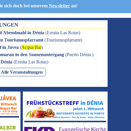
ie sich doch bei unserem
Newsletter
an!
TUNGEN
it Abendmahl in Dénia
(
Ermita Las Rotas
)
 im Tourismuspfarramt
(
Tourismuspfarramt
)
f in Jávea
(
Acqua Bar
)
amaran in den Sonnenuntergang
(
Puerto Dénia
)
n Dénia
(
Ermita Las Rotas
)
Alle Veranstaltungen