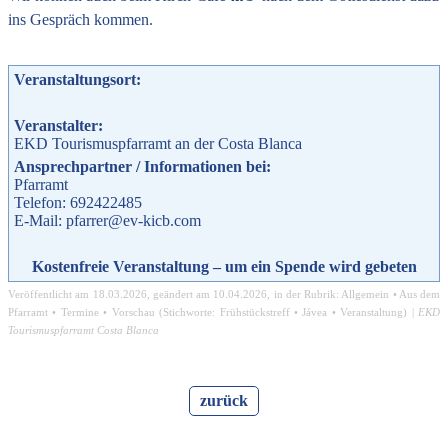
ins Gespräch kommen.
Veranstaltungsort:
Veranstalter:
EKD Tourismuspfarramt an der Costa Blanca
Ansprechpartner / Informationen bei:
Pfarramt
Telefon: 692422485
E-Mail: pfarrer@ev-kicb.com
Kostenfreie Veranstaltung – um ein Spende wird gebeten
Veröffentlicht am
18.03.2026
, geändert am
10.04.2026
, in der Rubrik:
Allgemein
•
Aus dem
Pfarramt
•
Termine
•
Vorschau
(Stichworte:
Frühstückstreff
•
Jávea
•
Veranstaltung
) |
EKD
Tourismuspfarramt Costa Blanca
zurück