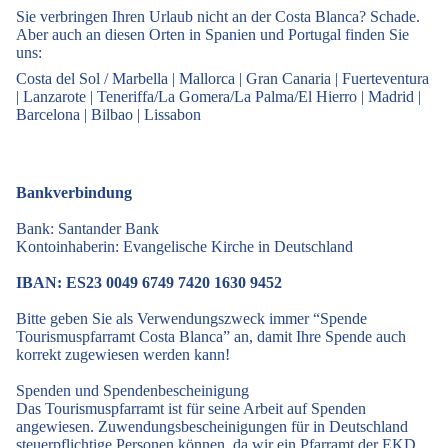
Sie verbringen Ihren Urlaub nicht an der Costa Blanca? Schade.
Aber auch an diesen Orten in Spanien und Portugal finden Sie
uns:
Costa del Sol / Marbella
|
Mallorca
|
Gran Canaria
|
Fuerteventura
|
Lanzarote
|
Teneriffa/La Gomera/La Palma/El Hierro
|
Madrid
|
Barcelona
|
Bilbao
|
Lissabon
Bankverbindung
Bank: Santander Bank
Kontoinhaberin: Evangelische Kirche in Deutschland
IBAN: ES23 0049 6749 7420 1630 9452
Bitte geben Sie als Verwendungszweck immer “Spende
Tourismuspfarramt Costa Blanca” an, damit Ihre Spende auch
korrekt zugewiesen werden kann!
Spenden und Spendenbescheinigung
Das Tourismuspfarramt ist für seine Arbeit auf Spenden
angewiesen. Zuwendungsbescheinigungen für in Deutschland
steuerpflichtige Personen können, da wir ein Pfarramt der EKD