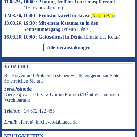
11.08.26, 10:00
:
Planungstreff im Tourismuspfarramt
(
Tourismuspfarramt
)
12.08.26, 10:00
:
Frühstückstreff in Jávea
(
Acqua Bar
)
13.08.26, 19:30
:
Mit einem Katamaran in den
Sonnenuntergang
(
Puerto Dénia
)
16.08.26, 10:00
:
Gottesdienst in Dénia
(
Ermita Las Rotas
)
Alle Veranstaltungen
VOR ORT
Bei Fragen und Problemen stehen wir Ihnen gerne zur Seite.
So erreichen Sie uns:
Sprechstunde
:
Dienstag von 10 bis 12 Uhr im Pfarramt/Dénitreff und nach
Vereinbarung
Telefon
: +34 692 422 485
Email
: pfarrer@kirche-costablanca.de
NEUIGKEITEN