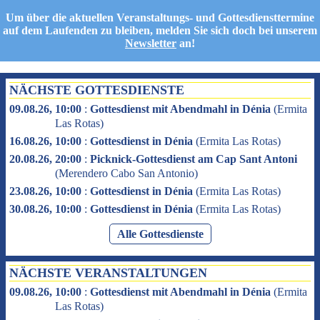
Um über die aktuellen Veranstaltungs- und Gottesdiensttermine
auf dem Laufenden zu bleiben, melden Sie sich doch bei unserem
Newsletter
an!
NÄCHSTE GOTTESDIENSTE
09.08.26, 10:00
:
Gottesdienst mit Abendmahl in Dénia
(
Ermita
Las Rotas
)
16.08.26, 10:00
:
Gottesdienst in Dénia
(
Ermita Las Rotas
)
20.08.26, 20:00
:
Picknick-Gottesdienst am Cap Sant Antoni
(
Merendero Cabo San Antonio
)
23.08.26, 10:00
:
Gottesdienst in Dénia
(
Ermita Las Rotas
)
30.08.26, 10:00
:
Gottesdienst in Dénia
(
Ermita Las Rotas
)
Alle Gottesdienste
NÄCHSTE VERANSTALTUNGEN
09.08.26, 10:00
:
Gottesdienst mit Abendmahl in Dénia
(
Ermita
Las Rotas
)