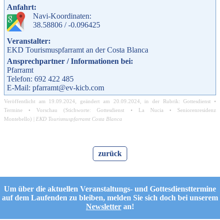
Anfahrt:
Navi-Koordinaten:
38.58806 / -0.096425
Veranstalter:
EKD Tourismuspfarramt an der Costa Blanca
Ansprechpartner / Informationen bei:
Pfarramt
Telefon: 692 422 485
E-Mail: pfarramt@ev-kicb.com
Veröffentlicht am
19.09.2024
, geändert am
20.09.2024
, in der Rubrik:
Gottesdienst
•
Termine
•
Vorschau
(Stichworte:
Gottesdienst
•
La Nucia
•
Seniorenresidenz
Montebello
) |
EKD Tourismuspfarramt Costa Blanca
zurück
Um über die aktuellen Veranstaltungs- und Gottesdiensttermine
auf dem Laufenden zu bleiben, melden Sie sich doch bei unserem
Newsletter
an!