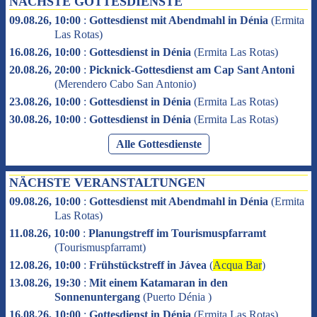
NÄCHSTE GOTTESDIENSTE
09.08.26, 10:00
:
Gottesdienst mit Abendmahl in Dénia
(
Ermita
Las Rotas
)
16.08.26, 10:00
:
Gottesdienst in Dénia
(
Ermita Las Rotas
)
20.08.26, 20:00
:
Picknick-Gottesdienst am Cap Sant Antoni
(
Merendero Cabo San Antonio
)
23.08.26, 10:00
:
Gottesdienst in Dénia
(
Ermita Las Rotas
)
30.08.26, 10:00
:
Gottesdienst in Dénia
(
Ermita Las Rotas
)
Alle Gottesdienste
NÄCHSTE VERANSTALTUNGEN
09.08.26, 10:00
:
Gottesdienst mit Abendmahl in Dénia
(
Ermita
Las Rotas
)
11.08.26, 10:00
:
Planungstreff im Tourismuspfarramt
(
Tourismuspfarramt
)
12.08.26, 10:00
:
Frühstückstreff in Jávea
(
Acqua Bar
)
13.08.26, 19:30
:
Mit einem Katamaran in den
Sonnenuntergang
(
Puerto Dénia
)
16.08.26, 10:00
:
Gottesdienst in Dénia
(
Ermita Las Rotas
)