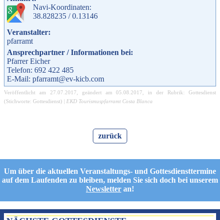
Navi-Koordinaten:
38.828235 / 0.13146
Veranstalter:
pfarramt
Ansprechpartner / Informationen bei:
Pfarrer Eicher
Telefon: 692 422 485
E-Mail: pfarramt@ev-kicb.com
Veröffentlicht am
27.07.2017
, geändert am
05.08.2017
, in der Rubrik:
Gottesdienst
(Stichworte:
Gottesdienst
) |
EKD Tourismuspfarramt Costa Blanca
zurück
Um über die aktuellen Veranstaltungs- und Gottesdiensttermine
auf dem Laufenden zu bleiben, melden Sie sich doch bei unserem
Newsletter
an!