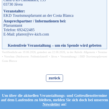
03730
Jávea
Veranstalter:
EKD Tourismuspfarramt an der Costa Blanca
Ansprechpartner / Informationen bei:
Pfarramtamt
Telefon: 692422485
E-Mail: pfarrer@ev-kicb.com
Kostenfreie Veranstaltung – um ein Spende wird gebeten
Veröffentlicht am
19.06.2026
, geändert am
22.06.2026
, in der Rubrik:
Allgemein
•
Termine
•
Vorschau
(Stichworte:
Frühstückstreff
•
Jávea
•
Veranstaltung
) |
EKD Tourismuspfarramt
Costa Blanca
zurück
Um über die aktuellen Veranstaltungs- und Gottesdiensttermine
auf dem Laufenden zu bleiben, melden Sie sich doch bei unserem
Newsletter
an!