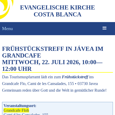
EVANGELISCHE KIRCHE
COSTA BLANCA
Menu
FRÜHSTÜCKSTREFF IN JÁVEA IM
GRANDCAFE
MITTWOCH, 22. JULI 2026, 10:00
—
12:00 UHR
Das Tourismuspfarramt lädt ein zum
Frühstückstreff
ins
Grandcafe Flo, Cami de les Cansalades, 155 • 03730 Javea
Gemeinsam reden über Gott und die Welt in gemütlicher Runde!
Veranstaltungsort:
Grandcafe Floh
Cami d les Cansalades, 155