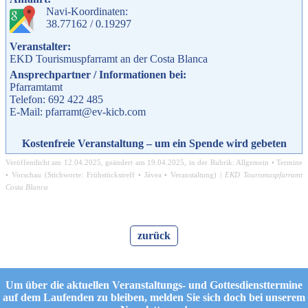
Navi-Koordinaten:
38.77162 / 0.19297
Veranstalter:
EKD Tourismuspfarramt an der Costa Blanca
Ansprechpartner / Informationen bei:
Pfarramtamt
Telefon: 692 422 485
E-Mail: pfarramt@ev-kicb.com
Kostenfreie Veranstaltung – um ein Spende wird gebeten
Veröffentlicht am
12.04.2025
, geändert am
19.04.2025
, in der Rubrik:
Allgemein
•
Termine
•
Vorschau
(Stichworte:
Frühstückstreff
•
Jávea
•
Veranstaltung
) |
EKD Tourismuspfarramt
Costa Blanca
zurück
Um über die aktuellen Veranstaltungs- und Gottesdiensttermine
auf dem Laufenden zu bleiben, melden Sie sich doch bei unserem