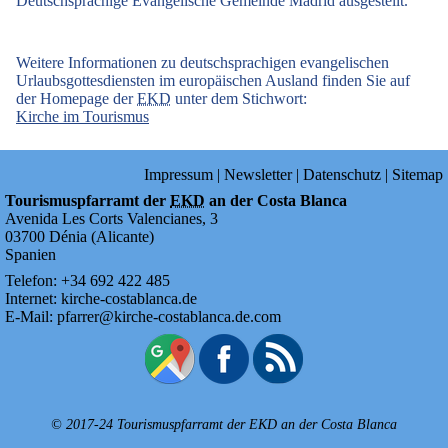
Deutschsprachige Evangelische Gemeinde Madrid ausgestellt.
Weitere Informationen zu deutschsprachigen evangelischen
Urlaubsgottesdiensten im europäischen Ausland finden Sie auf
der Homepage der
EKD
unter dem Stichwort:
Kirche im Tourismus
Impressum
|
Newsletter
|
Datenschutz
|
Sitemap
Tourismuspfarramt der
EKD
an der Costa Blanca
Avenida Les Corts Valencianes, 3
03700
Dénia
(
Alicante
)
Spanien
Telefon:
+34
692
422
485
Internet:
kirche-costablanca.de
E-Mail:
pfarrer@kirche-costablanca.de.com
© 2017-24 Tourismuspfarramt der
EKD
an der Costa Blanca