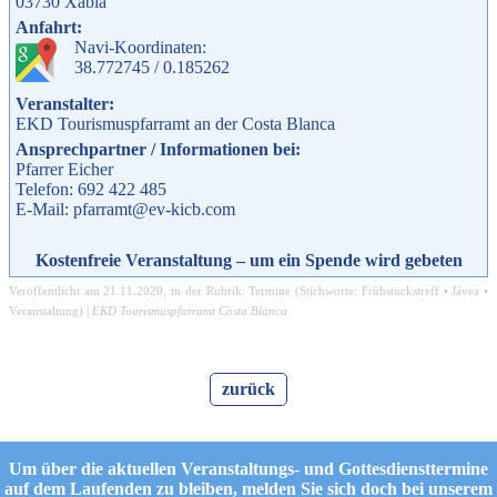
03730
Xàbia
Anfahrt:
Navi-Koordinaten:
38.772745 / 0.185262
Veranstalter:
EKD Tourismuspfarramt an der Costa Blanca
Ansprechpartner / Informationen bei:
Pfarrer Eicher
Telefon: 692 422 485
E-Mail: pfarramt@ev-kicb.com
Kostenfreie Veranstaltung – um ein Spende wird gebeten
Veröffentlicht am
21.11.2020
, in der Rubrik:
Termine
(Stichworte:
Frühstückstreff
•
Jávea
•
Veranstaltung
) |
EKD Tourismuspfarramt Costa Blanca
zurück
Um über die aktuellen Veranstaltungs- und Gottesdiensttermine
auf dem Laufenden zu bleiben, melden Sie sich doch bei unserem