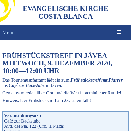
EVANGELISCHE KIRCHE
COSTA BLANCA
Menu
FRÜHSTÜCKSTREFF IN JÁVEA
MITTWOCH, 9. DEZEMBER 2020,
10:00
—
12:00 UHR
Das Tourismuspfarramt lädt ein zum
Frühstückstreff mit Pfarrer
ins
Café zur Backstube
in Jávea.
Gemeinsam reden über Gott und die Welt in gemütlicher Runde!
Hinweis: Der Frühstückstreff am 23.12. entfällt!
Veranstaltungsort:
Café zur Backstube
Avd. del Pla, 122 (Urb. la Plaza)