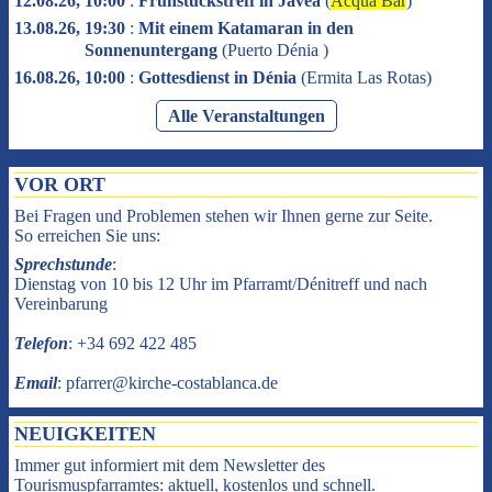
12.08.26, 10:00
:
Frühstückstreff in Jávea
(
Acqua Bar
)
13.08.26, 19:30
:
Mit einem Katamaran in den
Sonnenuntergang
(
Puerto Dénia
)
16.08.26, 10:00
:
Gottesdienst in Dénia
(
Ermita Las Rotas
)
Alle Veranstaltungen
VOR ORT
Bei Fragen und Problemen stehen wir Ihnen gerne zur Seite.
So erreichen Sie uns:
Sprechstunde
:
Dienstag von 10 bis 12 Uhr im Pfarramt/Dénitreff und nach
Vereinbarung
Telefon
: +34 692 422 485
Email
: pfarrer@kirche-costablanca.de
NEUIGKEITEN
Immer gut informiert mit dem Newsletter des
Tourismuspfarramtes: aktuell, kostenlos und schnell.