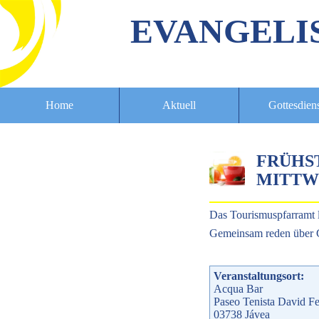
EVANGELI
Home
Aktuell
Gottesdien
FRÜHS
MITTWO
Das Tourismuspfarramt 
Gemeinsam reden über G
Veranstaltungsort:
Acqua Bar
Paseo Tenista David Fe
03738
Jávea