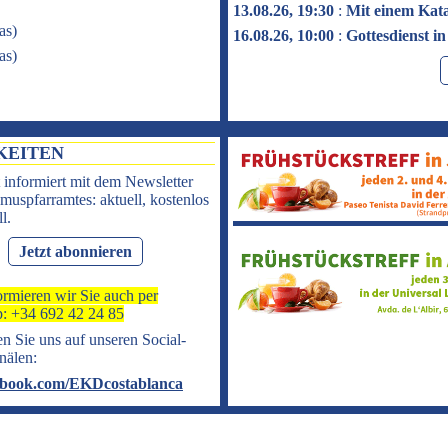
13.08.26, 19:30
:
Mit einem Kat
as
)
16.08.26, 10:00
:
Gottesdienst i
as
)
KEITEN
 informiert mit dem Newsletter
muspfarramtes: aktuell, kostenlos
l.
Jetzt abonnieren
ormieren wir Sie auch per
: +34 692 42 24 85
n Sie uns auf unseren Social-
nälen:
book.com/EKDcostablanca