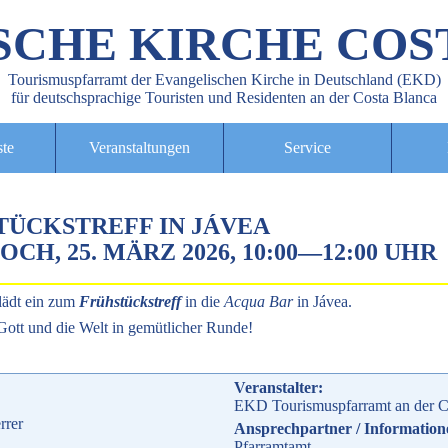
SCHE KIRCHE COS
Tourismuspfarramt der Evangelischen Kirche in Deutschland (EKD)
für deutschsprachige Touristen und Residenten an der Costa Blanca
ste
Veranstaltungen
Service
TÜCKSTREFF IN JÁVEA
CH, 25. MÄRZ 2026, 10:00
—
12:00 UHR
lädt ein zum
Frühstückstreff
in die
Acqua Bar
in Jávea.
ott und die Welt in gemütlicher Runde!
Veranstalter:
EKD Tourismuspfarramt an der C
rrer
Ansprechpartner / Information
Pfarramtamt