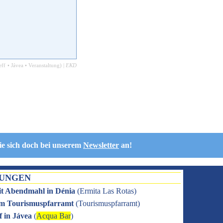
eff
•
Jávea
•
Veranstaltung
) |
EKD
ie sich doch bei unserem
Newsletter
an!
TUNGEN
it Abendmahl in Dénia
(
Ermita Las Rotas
)
 im Tourismuspfarramt
(
Tourismuspfarramt
)
f in Jávea
(
Acqua Bar
)