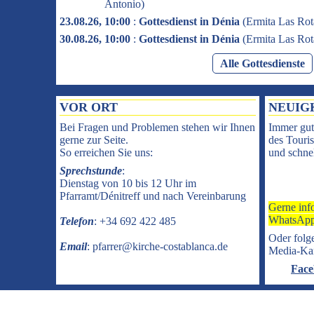
Antonio
)
23.08.26, 10:00
:
Gottesdienst in Dénia
(
Ermita Las Rot
30.08.26, 10:00
:
Gottesdienst in Dénia
(
Ermita Las Rot
Alle Gottesdienste
VOR ORT
NEUIG
Bei Fragen und Problemen stehen wir Ihnen
Immer gut
gerne zur Seite.
des Touris
So erreichen Sie uns:
und schnel
Sprechstunde
:
Dienstag von 10 bis 12 Uhr im
Pfarramt/Dénitreff und nach Vereinbarung
Gerne inf
WhatsApp
Telefon
: +34 692 422 485
Oder folge
Email
: pfarrer@kirche-costablanca.de
Media-Ka
Face