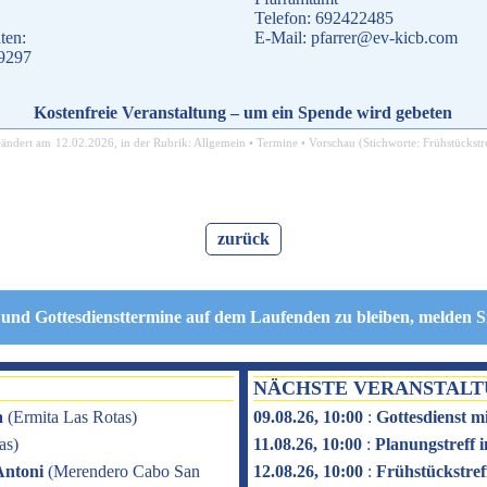
Telefon: 692422485
ten:
E-Mail: pfarrer@ev-kicb.com
19297
Kostenfreie Veranstaltung – um ein Spende wird gebeten
eändert am
12.02.2026
, in der Rubrik:
Allgemein
•
Termine
•
Vorschau
(Stichworte:
Frühstückstr
zurück
 und Gottesdiensttermine auf dem Laufenden zu bleiben, melden S
NÄCHSTE VERANSTAL
a
(
Ermita Las Rotas
)
09.08.26, 10:00
:
Gottesdienst m
as
)
11.08.26, 10:00
:
Planungstreff
Antoni
(
Merendero Cabo San
12.08.26, 10:00
:
Frühstückstref