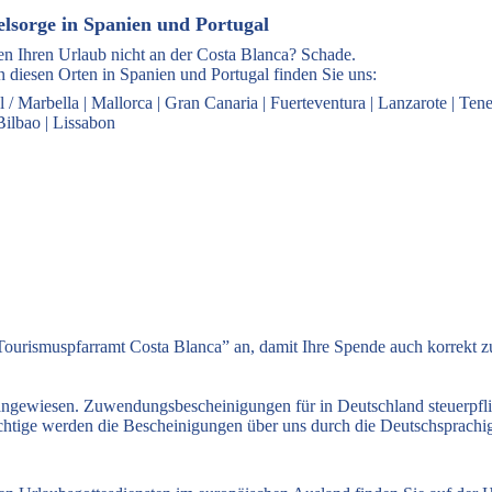
elsorge in Spanien und Portugal
en Ihren Urlaub nicht an der Costa Blanca? Schade.
 diesen Orten in Spanien und Portugal finden Sie uns:
l / Marbella
|
Mallorca
|
Gran Canaria
|
Fuerteventura
|
Lanzarote
|
Tene
Bilbao
|
Lissabon
ourismuspfarramt Costa Blanca” an, damit Ihre Spende auch korrekt 
 angewiesen. Zuwendungsbescheinigungen für in Deutschland steuerpfl
flichtige werden die Bescheinigungen über uns durch die Deutschsprach