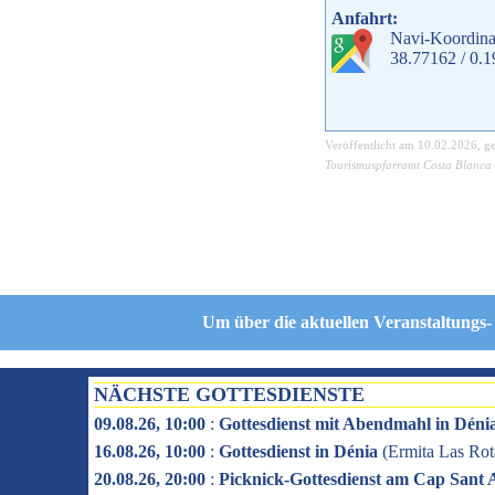
Anfahrt:
Navi-Koordina
38.77162 / 0.
Veröffentlicht am
10.02.2026
, g
Tourismuspfarramt Costa Blanca
Um über die aktuellen Veranstaltungs-
NÄCHSTE GOTTESDIENSTE
09.08.26, 10:00
:
Gottesdienst mit Abendmahl in Déni
16.08.26, 10:00
:
Gottesdienst in Dénia
(
Ermita Las Rot
20.08.26, 20:00
:
Picknick-Gottesdienst am Cap Sant 