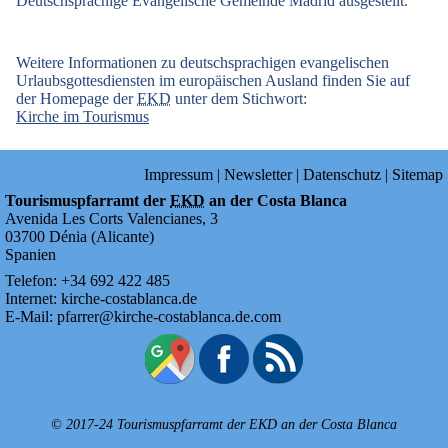
Deutschsprachige Evangelische Gemeinde Madrid ausgestellt.
Weitere Informationen zu deutschsprachigen evangelischen
Urlaubsgottesdiensten im europäischen Ausland finden Sie auf
der Homepage der
EKD
unter dem Stichwort:
Kirche im Tourismus
Impressum
|
Newsletter
|
Datenschutz
|
Sitemap
Tourismuspfarramt der
EKD
an der Costa Blanca
Avenida Les Corts Valencianes, 3
03700
Dénia
(
Alicante
)
Spanien
Telefon:
+34
692
422
485
Internet:
kirche-costablanca.de
E-Mail:
pfarrer@kirche-costablanca.de.com
© 2017-24 Tourismuspfarramt der
EKD
an der Costa Blanca