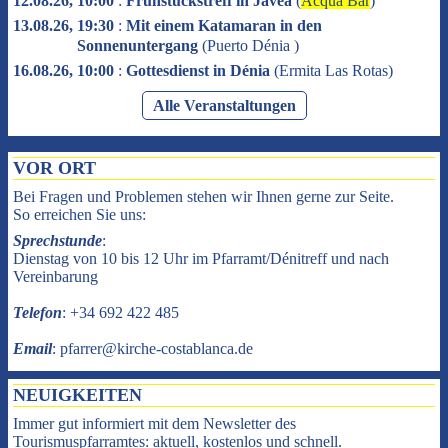
12.08.26, 10:00
:
Frühstückstreff in Jávea
(
Acqua Bar
)
13.08.26, 19:30
:
Mit einem Katamaran in den
Sonnenuntergang
(
Puerto Dénia
)
16.08.26, 10:00
:
Gottesdienst in Dénia
(
Ermita Las Rotas
)
Alle Veranstaltungen
VOR ORT
Bei Fragen und Problemen stehen wir Ihnen gerne zur Seite.
So erreichen Sie uns:
Sprechstunde
:
Dienstag von 10 bis 12 Uhr im Pfarramt/Dénitreff und nach
Vereinbarung
Telefon
: +34 692 422 485
Email
: pfarrer@kirche-costablanca.de
NEUIGKEITEN
Immer gut informiert mit dem Newsletter des
Tourismuspfarramtes: aktuell, kostenlos und schnell.