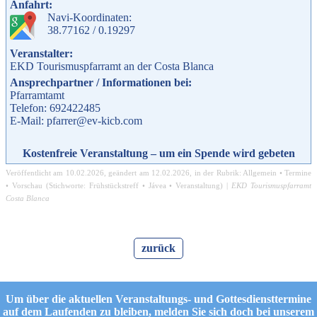
Anfahrt:
Navi-Koordinaten:
38.77162 / 0.19297
Veranstalter:
EKD Tourismuspfarramt an der Costa Blanca
Ansprechpartner / Informationen bei:
Pfarramtamt
Telefon: 692422485
E-Mail: pfarrer@ev-kicb.com
Kostenfreie Veranstaltung – um ein Spende wird gebeten
Veröffentlicht am
10.02.2026
, geändert am
12.02.2026
, in der Rubrik:
Allgemein
•
Termine
•
Vorschau
(Stichworte:
Frühstückstreff
•
Jávea
•
Veranstaltung
) |
EKD Tourismuspfarramt
Costa Blanca
zurück
Um über die aktuellen Veranstaltungs- und Gottesdiensttermine
auf dem Laufenden zu bleiben, melden Sie sich doch bei unserem