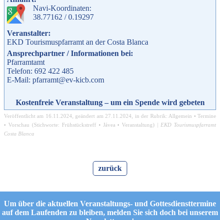
Navi-Koordinaten:
38.77162 / 0.19297
Veranstalter:
EKD Tourismuspfarramt an der Costa Blanca
Ansprechpartner / Informationen bei:
Pfarramtamt
Telefon: 692 422 485
E-Mail: pfarramt@ev-kicb.com
Kostenfreie Veranstaltung – um ein Spende wird gebeten
Veröffentlicht am
16.11.2024
, geändert am
27.11.2024
, in der Rubrik:
Allgemein
•
Termine
•
Vorschau
(Stichworte:
Frühstückstreff
•
Jávea
•
Veranstaltung
) |
EKD Tourismuspfarramt
Costa Blanca
zurück
Um über die aktuellen Veranstaltungs- und Gottesdiensttermine
auf dem Laufenden zu bleiben, melden Sie sich doch bei unserem