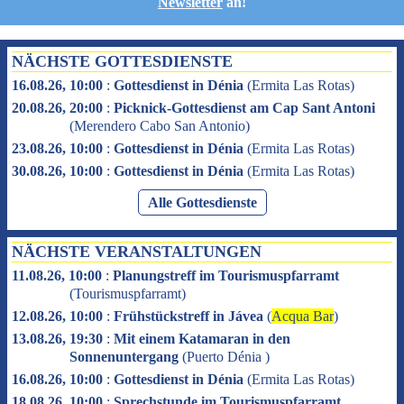
Newsletter
an!
NÄCHSTE GOTTESDIENSTE
16.08.26, 10:00
:
Gottesdienst in Dénia
(
Ermita Las Rotas
)
20.08.26, 20:00
:
Picknick-Gottesdienst am Cap Sant Antoni
(
Merendero Cabo San Antonio
)
23.08.26, 10:00
:
Gottesdienst in Dénia
(
Ermita Las Rotas
)
30.08.26, 10:00
:
Gottesdienst in Dénia
(
Ermita Las Rotas
)
Alle Gottesdienste
NÄCHSTE VERANSTALTUNGEN
11.08.26, 10:00
:
Planungstreff im Tourismuspfarramt
(
Tourismuspfarramt
)
12.08.26, 10:00
:
Frühstückstreff in Jávea
(
Acqua Bar
)
13.08.26, 19:30
:
Mit einem Katamaran in den
Sonnenuntergang
(
Puerto Dénia
)
16.08.26, 10:00
:
Gottesdienst in Dénia
(
Ermita Las Rotas
)
18.08.26, 10:00
:
Sprechstunde im Tourismuspfarramt