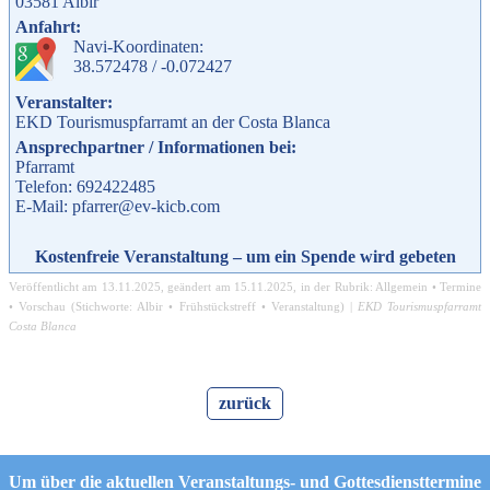
03581
Albir
Anfahrt:
Navi-Koordinaten:
38.572478 / -0.072427
Veranstalter:
EKD Tourismuspfarramt an der Costa Blanca
Ansprechpartner / Informationen bei:
Pfarramt
Telefon: 692422485
E-Mail: pfarrer@ev-kicb.com
Kostenfreie Veranstaltung – um ein Spende wird gebeten
Veröffentlicht am
13.11.2025
, geändert am
15.11.2025
, in der Rubrik:
Allgemein
•
Termine
•
Vorschau
(Stichworte:
Albir
•
Frühstückstreff
•
Veranstaltung
) |
EKD Tourismuspfarramt
Costa Blanca
zurück
Um über die aktuellen Veranstaltungs- und Gottesdiensttermine