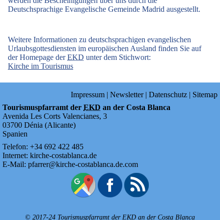
werden die Bescheinigungen über uns durch die
Deutschsprachige Evangelische Gemeinde Madrid ausgestellt.
Weitere Informationen zu deutschsprachigen evangelischen
Urlaubsgottesdiensten im europäischen Ausland finden Sie auf
der Homepage der
EKD
unter dem Stichwort:
Kirche im Tourismus
Impressum
|
Newsletter
|
Datenschutz
|
Sitemap
Tourismuspfarramt der
EKD
an der Costa Blanca
Avenida Les Corts Valencianes, 3
03700
Dénia
(
Alicante
)
Spanien
Telefon:
+34
692
422
485
Internet:
kirche-costablanca.de
E-Mail:
pfarrer@kirche-costablanca.de.com
© 2017-24 Tourismuspfarramt der
EKD
an der Costa Blanca