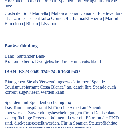
Aber auch an diesen Orten in Spanien und Portugal finden Sie
uns:
Costa del Sol / Marbella
|
Mallorca
|
Gran Canaria
|
Fuerteventura
|
Lanzarote
|
Teneriffa/La Gomera/La Palma/El Hierro
|
Madrid
|
Barcelona
|
Bilbao
|
Lissabon
Bankverbindung
Bank: Santander Bank
Kontoinhaberin: Evangelische Kirche in Deutschland
IBAN: ES23 0049 6749 7420 1630 9452
Bitte geben Sie als Verwendungszweck immer “Spende
Tourismuspfarramt Costa Blanca” an, damit Ihre Spende auch
korrekt zugewiesen werden kann!
Spenden und Spendenbescheinigung
Das Tourismuspfarramt ist für seine Arbeit auf Spenden
angewiesen. Zuwendungsbescheinigungen für in Deutschland
steuerpflichtige Personen können, da wir ein Pfarramt der EKD
sind, direkt ausgestellt werden. Für in Spanien Steuerpflichtige