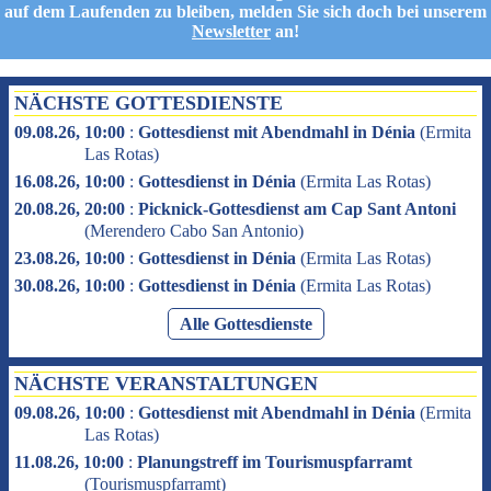
auf dem Laufenden zu bleiben, melden Sie sich doch bei unserem
Newsletter
an!
NÄCHSTE GOTTESDIENSTE
09.08.26, 10:00
:
Gottesdienst mit Abendmahl in Dénia
(
Ermita
Las Rotas
)
16.08.26, 10:00
:
Gottesdienst in Dénia
(
Ermita Las Rotas
)
20.08.26, 20:00
:
Picknick-Gottesdienst am Cap Sant Antoni
(
Merendero Cabo San Antonio
)
23.08.26, 10:00
:
Gottesdienst in Dénia
(
Ermita Las Rotas
)
30.08.26, 10:00
:
Gottesdienst in Dénia
(
Ermita Las Rotas
)
Alle Gottesdienste
NÄCHSTE VERANSTALTUNGEN
09.08.26, 10:00
:
Gottesdienst mit Abendmahl in Dénia
(
Ermita
Las Rotas
)
11.08.26, 10:00
:
Planungstreff im Tourismuspfarramt
(
Tourismuspfarramt
)