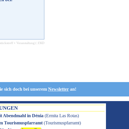
tückstreff
•
Veranstaltung
) |
EKD
ie sich doch bei unserem
Newsletter
an!
TUNGEN
it Abendmahl in Dénia
(
Ermita Las Rotas
)
 im Tourismuspfarramt
(
Tourismuspfarramt
)