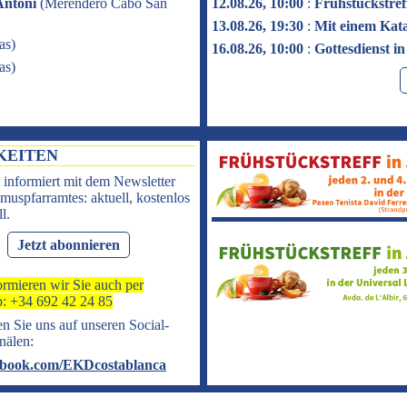
Antoni
(
Merendero Cabo San
12.08.26, 10:00
:
Frühstückstref
13.08.26, 19:30
:
Mit einem Kat
as
)
16.08.26, 10:00
:
Gottesdienst i
as
)
KEITEN
 informiert mit dem Newsletter
muspfarramtes: aktuell, kostenlos
l.
Jetzt abonnieren
ormieren wir Sie auch per
: +34 692 42 24 85
n Sie uns auf unseren Social-
nälen:
book.com/EKDcostablanca