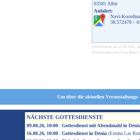
03581
Albir
Anfahrt:
Navi-Koordina
38.572478 / -
Veröffentlicht am
22.08.2025
, g
Tourismuspfarramt Costa Blanca
Um über die aktuellen Veranstaltungs-
NÄCHSTE GOTTESDIENSTE
09.08.26, 10:00
:
Gottesdienst mit Abendmahl in Déni
16.08.26, 10:00
:
Gottesdienst in Dénia
(
Ermita Las Rot