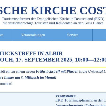
SCHE KIRCHE COS
Tourismuspfarramt der Evangelischen Kirche in Deutschland (EKD)
für deutschsprachige Touristen und Residenten an der Costa Blanca
ste
Veranstaltungen
Service
TÜCKSTREFF IN ALBIR
CH, 17. SEPTEMBER 2025, 10:00
—
12:
lädt ein zu einem neuen
Frühstückstreff mit Pfarrer
in die
Universal 
ir:
Immer am 3. Mittwoch im Monat!
 Kommen!
Veranstalter:
EKD Tourismuspfarramt an der C
Ansprechpartner / Information