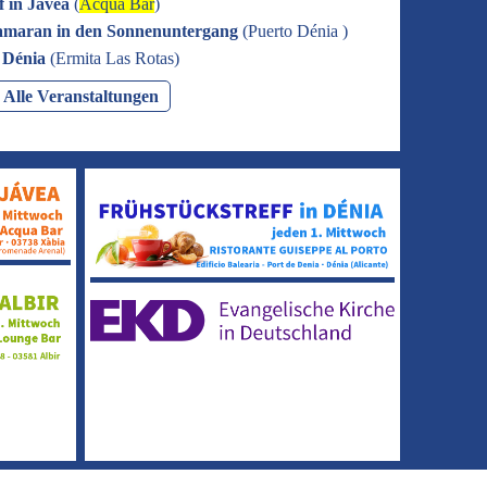
f in Jávea
(
Acqua Bar
)
amaran in den Sonnenuntergang
(
Puerto Dénia
)
n Dénia
(
Ermita Las Rotas
)
Alle Veranstaltungen