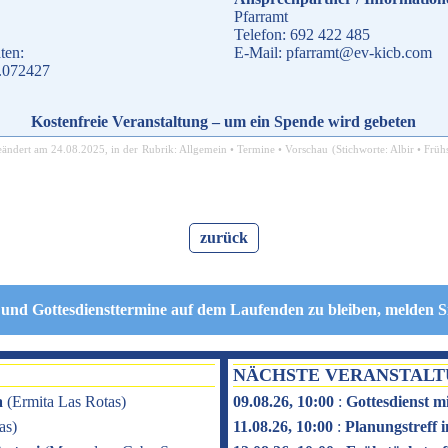
Pfarramt
Telefon: 692 422 485
ten:
E-Mail: pfarramt@ev-kicb.com
0.072427
Kostenfreie Veranstaltung – um ein Spende wird gebeten
eändert am
24.08.2025
, in der Rubrik:
Allgemein
•
Termine
•
Vorschau
(Stichworte:
Albir
•
Frühs
zurück
 und Gottesdiensttermine auf dem Laufenden zu bleiben, melden S
NÄCHSTE VERANSTAL
a
(
Ermita Las Rotas
)
09.08.26, 10:00
:
Gottesdienst m
as
)
11.08.26, 10:00
:
Planungstreff