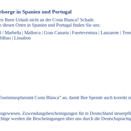
elsorge in Spanien und Portugal
en Ihren Urlaub nicht an der Costa Blanca? Schade.
 diesen Orten in Spanien und Portugal finden Sie uns:
l / Marbella
|
Mallorca
|
Gran Canaria
|
Fuerteventura
|
Lanzarote
|
Tene
Bilbao
|
Lissabon
ourismuspfarramt Costa Blanca” an, damit Ihre Spende auch korrekt 
 angewiesen. Zuwendungsbescheinigungen für in Deutschland steuerpfl
flichtige werden die Bescheinigungen über uns durch die Deutschsprach