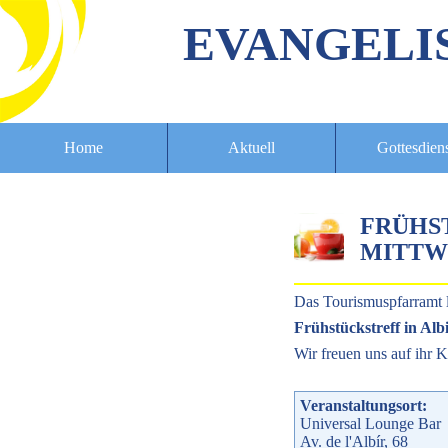
EVANGELI
Home
Aktuell
Gottesdien
FRÜHS
MITTWO
Das Tourismuspfarramt 
Frühstückstreff in Alb
Wir freuen uns auf ihr
Veranstaltungsort:
Universal Lounge Bar
Av. de l'Albír, 68