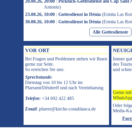
20.08.26, 20:00
:
Picknick-Gottesdienst am Cap Sant 
Antonio
)
23.08.26, 10:00
:
Gottesdienst in Dénia
(
Ermita Las Rot
30.08.26, 10:00
:
Gottesdienst in Dénia
(
Ermita Las Rot
Alle Gottesdienste
VOR ORT
NEUIG
Bei Fragen und Problemen stehen wir Ihnen
Immer gut
gerne zur Seite.
des Touris
So erreichen Sie uns:
und schnel
Sprechstunde
:
Dienstag von 10 bis 12 Uhr im
Pfarramt/Dénitreff und nach Vereinbarung
Gerne inf
WhatsApp
Telefon
: +34 692 422 485
Oder folge
Email
: pfarrer@kirche-costablanca.de
Media-Ka
Face