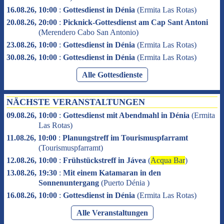
16.08.26, 10:00
:
Gottesdienst in Dénia
(
Ermita Las Rotas
)
20.08.26, 20:00
:
Picknick-Gottesdienst am Cap Sant Antoni
(
Merendero Cabo San Antonio
)
23.08.26, 10:00
:
Gottesdienst in Dénia
(
Ermita Las Rotas
)
30.08.26, 10:00
:
Gottesdienst in Dénia
(
Ermita Las Rotas
)
Alle Gottesdienste
NÄCHSTE VERANSTALTUNGEN
09.08.26, 10:00
:
Gottesdienst mit Abendmahl in Dénia
(
Ermita
Las Rotas
)
11.08.26, 10:00
:
Planungstreff im Tourismuspfarramt
(
Tourismuspfarramt
)
12.08.26, 10:00
:
Frühstückstreff in Jávea
(
Acqua Bar
)
13.08.26, 19:30
:
Mit einem Katamaran in den
Sonnenuntergang
(
Puerto Dénia
)
16.08.26, 10:00
:
Gottesdienst in Dénia
(
Ermita Las Rotas
)
Alle Veranstaltungen