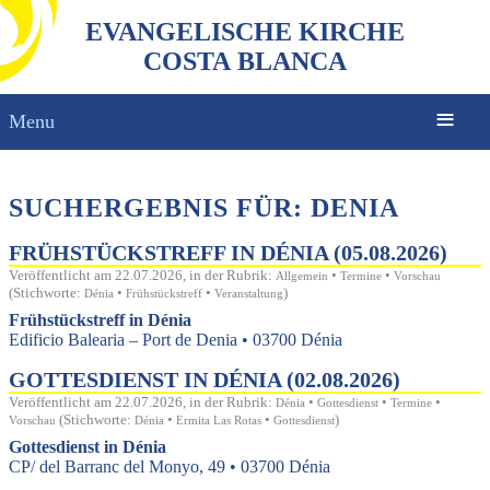
EVANGELISCHE KIRCHE
COSTA BLANCA
Menu
SUCHERGEBNIS FÜR: DENIA
FRÜHSTÜCKSTREFF IN DÉNIA (05.08.2026)
Veröffentlicht am 22.07.2026, in der Rubrik:
•
•
Allgemein
Termine
Vorschau
(Stichworte:
•
•
)
Dénia
Frühstückstreff
Veranstaltung
Frühstückstreff in Dénia
Edificio Balearia – Port de Denia • 03700 Dénia
GOTTESDIENST IN DÉNIA (02.08.2026)
Veröffentlicht am 22.07.2026, in der Rubrik:
•
•
•
Dénia
Gottesdienst
Termine
(Stichworte:
•
•
)
Vorschau
Dénia
Ermita Las Rotas
Gottesdienst
Gottesdienst in Dénia
CP/ del Barranc del Monyo, 49 • 03700 Dénia