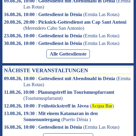
09.08.26, 10:00
:
Gottesdienst mit Abendmahl in Dénia
(
Ermita
Las Rotas
)
16.08.26, 10:00
:
Gottesdienst in Dénia
(
Ermita Las Rotas
)
20.08.26, 20:00
:
Picknick-Gottesdienst am Cap Sant Antoni
(
Merendero Cabo San Antonio
)
23.08.26, 10:00
:
Gottesdienst in Dénia
(
Ermita Las Rotas
)
30.08.26, 10:00
:
Gottesdienst in Dénia
(
Ermita Las Rotas
)
Alle Gottesdienste
NÄCHSTE VERANSTALTUNGEN
09.08.26, 10:00
:
Gottesdienst mit Abendmahl in Dénia
(
Ermita
Las Rotas
)
11.08.26, 10:00
:
Planungstreff im Tourismuspfarramt
(
Tourismuspfarramt
)
12.08.26, 10:00
:
Frühstückstreff in Jávea
(
Acqua Bar
)
13.08.26, 19:30
:
Mit einem Katamaran in den
Sonnenuntergang
(
Puerto Dénia
)
16.08.26, 10:00
:
Gottesdienst in Dénia
(
Ermita Las Rotas
)